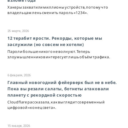
взломе года
Хакеры захватили миллионы устройств, потому что
владельцам лень сменить пароль «1234».
25 марта, 2026
12 терабит ярости. Рекорды, которые мы
заслужили (но совсем не хотели)
Пароли больше никого не волнуют. Теперь
злоумышленников интересует лишь объём трафика.
6 февраля, 2026
Главный новогодний фейерверк был не в небе.
Пока вы резали салаты, ботнеты атаковали
планету с рекордной скоростью
Cloudflare рассказала, как выглядит современный
цифровой «конец света».
15 января, 2026