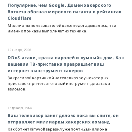
Популярнее, чем Google. Домен хакерского
ботнета обогнал мирового гиганта в рейтингах
Cloudflare
Миллионы пользователей даже не догадывались, чьи
именно приказы выполняет их техника.
12 января, 2026
DDoS-атаки, кража паролей и «умный» дом. Как
дешевая ТВ-приставка превращает ваш
интернет в инструмент хакеров
За красивой картинкой на телевизоре у некоторых
приставок прячется готовый инструмент для атак и
взломов.
18 декабря, 2025
Ваш телевизор занят делом: пока вы спите, он
отправляет миллиарды хакерских команд
Как ботнет Kimwolf заразил уже почти 2 миллиона