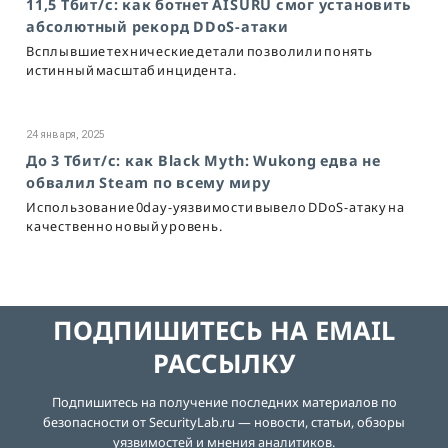
11,5 Тбит/с: как ботнет AISURU смог установить
абсолютный рекорд DDoS-атаки
Всплывшие технические детали позволили понять
истинный масштаб инцидента.
24 января, 2025
До 3 Тбит/с: как Black Myth: Wukong едва не
обвалил Steam по всему миру
Использование 0day-уязвимости вывело DDoS-атаку на
качественно новый уровень.
ПОДПИШИТЕСЬ НА EMAIL
РАССЫЛКУ
Подпишитесь на получение последних материалов по
безопасности от SecurityLab.ru — новости, статьи, обзоры
уязвимостей и мнения аналитиков.