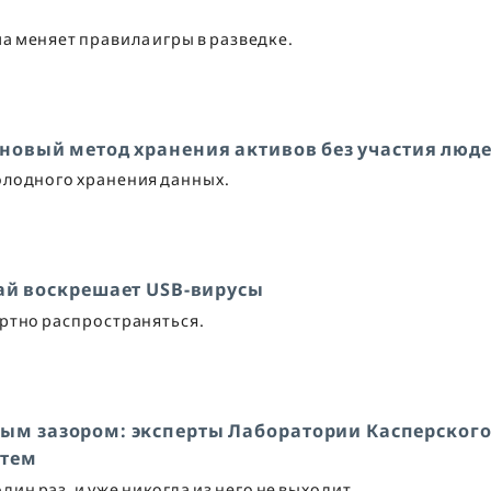
а меняет правила игры в разведке.
 новый метод хранения активов без участия люд
олодного хранения данных.
тай воскрешает USB-вирусы
ортно распространяться.
ым зазором: эксперты Лаборатории Касперског
стем
ин раз, и уже никогда из него не выходит.