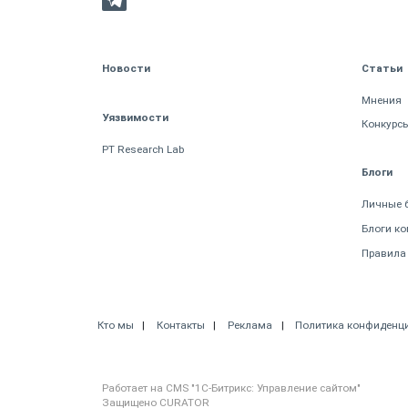
Новости
Статьи
Мнения
Уязвимости
Конкурс
PT Research Lab
Блоги
Личные 
Блоги к
Правила
Кто мы
Контакты
Реклама
Политика конфиденц
Работает на CMS "1С-Битрикс: Управление сайтом"
Защищено CURATOR