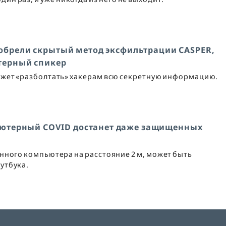
обрели скрытый метод эксфильтрации CASPER,
терный спикер
ожет «разболтать» хакерам всю секретную информацию.
ютерный COVID достанет даже защищенных
ного компьютера на расстояние 2 м, может быть
утбука.