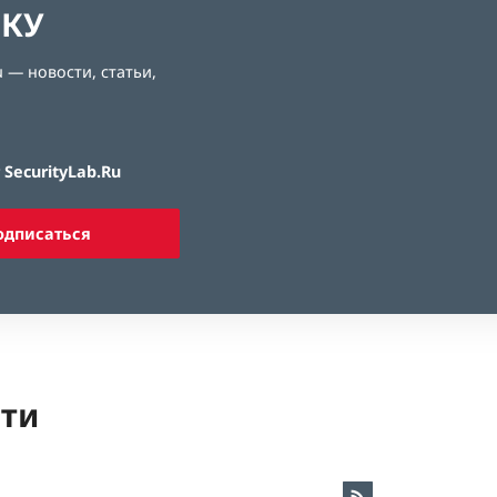
ЛКУ
 — новости, статьи,
SecurityLab.Ru
одписаться
ети