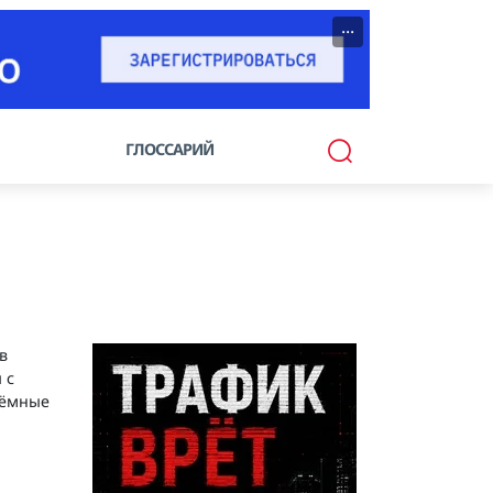
···
ГЛОССАРИЙ
в
 с
ъёмные