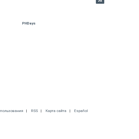
PHDays
спользования
RSS
Карта сайта
Español