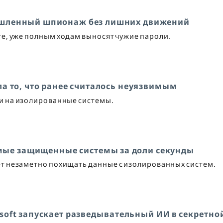
ышленный шпионаж без лишних движений
те, уже полным ходам выносят чужие пароли.
а то, что ранее считалось неуязвимым
и на изолированные системы.
мые защищенные системы за доли секунды
 незаметно похищать данные с изолированных систем.
rosoft запускает разведывательный ИИ в секретно