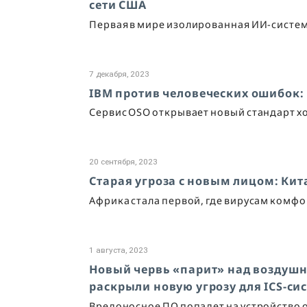
сети США
Первая в мире изолированная ИИ-систем
7 декабря, 2023
IBM против человеческих ошибок:
Сервис OSO открывает новый стандарт х
20 сентября, 2023
Старая угроза с новым лицом: Ки
Африка стала первой, где вирусам комф
1 августа, 2023
Новый червь «парит» над воздушн
раскрыли новую угрозу для ICS-си
Вредоносное ПО попадет на устройство од