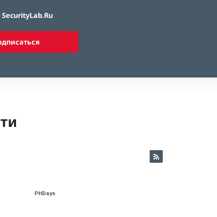
SecurityLab.Ru
одписаться
ети
PHDays