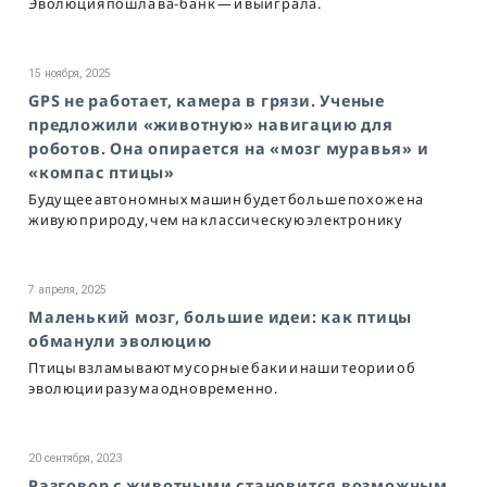
Эволюция пошла ва-банк — и выиграла.
15 ноября, 2025
GPS не работает, камера в грязи. Ученые
предложили «животную» навигацию для
роботов. Она опирается на «мозг муравья» и
«компас птицы»
Будущее автономных машин будет больше похоже на
живую природу, чем на классическую электронику
7 апреля, 2025
Маленький мозг, большие идеи: как птицы
обманули эволюцию
Птицы взламывают мусорные баки и наши теории об
эволюции разума одновременно.
20 сентября, 2023
Разговор с животными становится возможным