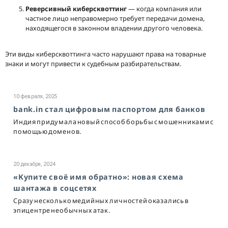
Реверсивный киберсквоттинг
— когда компания или
частное лицо неправомерно требует передачи домена,
находящегося в законном владении другого человека.
Эти виды киберсквоттинга часто нарушают права на товарные
знаки и могут привести к судебным разбирательствам.
10 февраля, 2025
bank.in стал цифровым паспортом для банков
Индия придумала новый способ борьбы с мошенниками с
помощью доменов.
20 декабря, 2024
«Купите своё имя обратно»: новая схема
шантажа в соцсетях
Сразу несколько медийных личностей оказались в
эпицентре необычных атак.