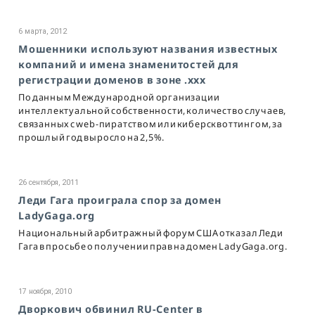
6 марта, 2012
Мошенники используют названия известных
компаний и имена знаменитостей для
регистрации доменов в зоне .xxx
По данным Международной организации
интеллектуальной собственности, количество случаев,
связанных с web-пиратством или киберсквоттингом, за
прошлый год выросло на 2,5%.
26 сентября, 2011
Леди Гага проиграла спор за домен
LadyGaga.org
Национальный арбитражный форум США отказал Леди
Гага в просьбе о получении прав на домен LadyGaga.org.
17 ноября, 2010
Дворкович обвинил RU-Center в