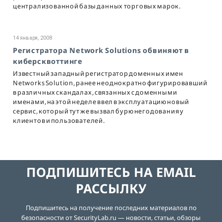
централизованной базы данных торговых марок.
14 января, 2008
Регистратора Network Solutions обвиняют в
киберсквоттинге
Известный западный регистратор доменных имен
Networks Solution, ранее неоднократно фигурировавший
в различных скандалах, связанных с доменными
именами, на этой неделе ввел в эксплуатацию новый
сервис, который тут же вызвал бурю негодования у
клиентов и пользователей.
ПОДПИШИТЕСЬ НА EMAIL
РАССЫЛКУ
Подпишитесь на получение последних материалов по
безопасности от SecurityLab.ru — новости, статьи, обзоры