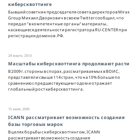
киберсквоттинге
Бывший советник председателя совета директоров Mirax
Group Михаил Дворкович в своем Twitter сообщил, что
передал "в компетентные органы" материалы,
касающиеся деятельности регистратора RU-CENTER при
регистрации доменов .РФ.
24 марта, 2010
Масштабы киберсквоттинга продолжают расти
В 2009 г. стороны в спорах, рассматриваемых в ВОИС,
представляли свыше 114 стран, что на 10% больше по
сравнению с предшествующим годом и отражает
глобальный рост киберсквоттинга.
15 июля, 2009
ICANN рассматривает возможность создания
базы торговых марок
В целях борьбы с киберсквоттингом, ICANN
рассматривает возможность создания