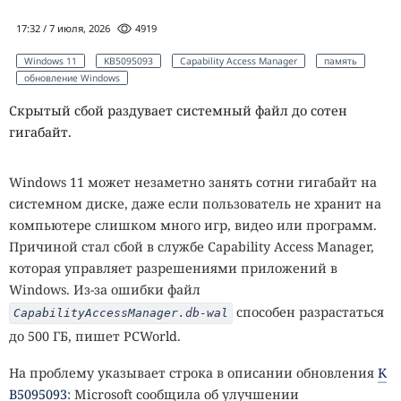
17:32 / 7 июля, 2026
4919
Windows 11
KB5095093
Capability Access Manager
память
обновление Windows
Скрытый сбой раздувает системный файл до сотен
гигабайт.
Windows 11 может незаметно занять сотни гигабайт на
системном диске, даже если пользователь не хранит на
компьютере слишком много игр, видео или программ.
Причиной стал сбой в службе Capability Access Manager,
которая управляет разрешениями приложений в
Windows. Из-за ошибки файл
способен разрастаться
CapabilityAccessManager.db-wal
до 500 ГБ, пишет PCWorld.
На проблему указывает строка в описании обновления
K
B5095093
: Microsoft сообщила об улучшении