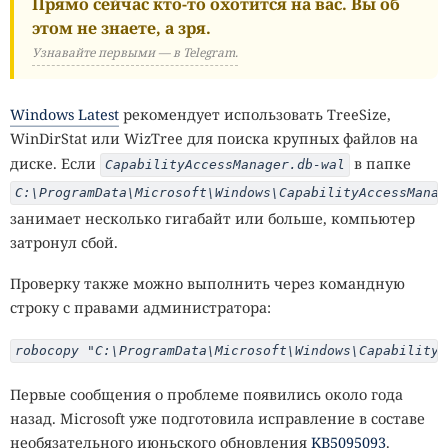
Прямо сейчас кто-то охотится на вас. Вы об
этом не знаете, а зря.
Узнавайте первыми — в Telegram.
Windows Latest
рекомендует использовать TreeSize,
WinDirStat или WizTree для поиска крупных файлов на
диске. Если
в папке
CapabilityAccessManager.db-wal
C:\ProgramData\Microsoft\Windows\CapabilityAccessManag
занимает несколько гигабайт или больше, компьютер
затронул сбой.
Проверку также можно выполнить через командную
строку с правами администратора:
robocopy "C:\ProgramData\Microsoft\Windows\CapabilityA
Первые сообщения о проблеме появились около года
назад. Microsoft уже подготовила исправление в составе
необязательного июньского обновления
KB5095093
.