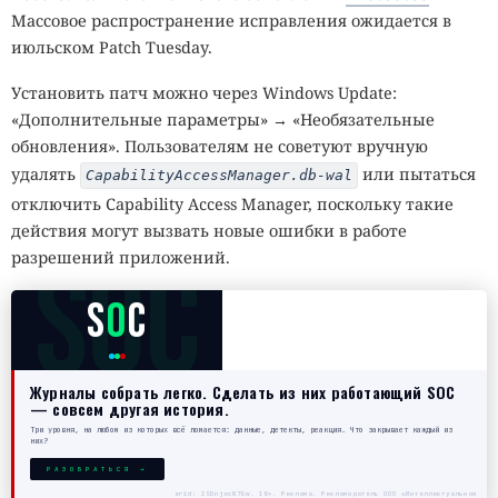
Массовое распространение исправления ожидается в
июльском Patch Tuesday.
Установить патч можно через Windows Update:
«Дополнительные параметры» → «Необязательные
обновления». Пользователям не советуют вручную
удалять
или пытаться
CapabilityAccessManager.db-wal
отключить Capability Access Manager, поскольку такие
действия могут вызвать новые ошибки в работе
SOC
разрешений приложений.
S
O
C
Журналы собрать легко. Сделать из них работающий SOC
— совсем другая история.
Три уровня, на любом из которых всё ломается: данные, детекты, реакция. Что закрывает каждый из
них?
РАЗОБРАТЬСЯ →
erid: 2SDnjecN7Gw. 18+. Реклама. Рекламодатель ООО «Интеллектуальная