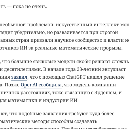
ть — пока не очень.
 необычной проблемой: искусственный интеллект мо
лядит убедительно, но разваливается при строгой
разных стран призвали научное сообщество и власти н
отчиков ИИ за реальные математические прорывы.
м, что большие языковые модели якобы решают сложн
и десятилетиями. В начале года 23-летний энтузиаст
вания
заявил
, что с помощью ChatGPT нашел решение
а. Позже
OpenAI сообщила
, что модель компании
иничных расстояниях, тоже связанную с Эрдешем, и
для математики и индустрии ИИ.
ют, что подобные заявления требуют куда более
оматические методы способны создавать