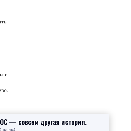
ять
ы и
изе.
SOC — совсем другая история.
й из них?