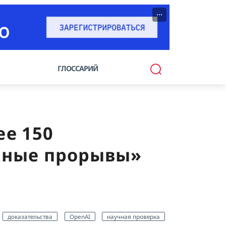
···
ГЛОССАРИЙ
ее 150
учные прорывы»
доказательства
OpenAI
научная проверка