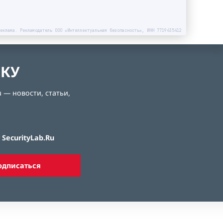
еклама. Рекламодатель ООО «Интеллектуальная безопасность», ИНН 7719435412
ЛКУ
 — новости, статьи,
SecurityLab.Ru
одписаться