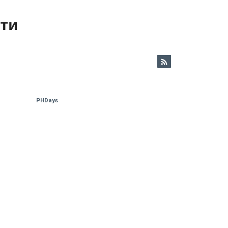
ети
PHDays