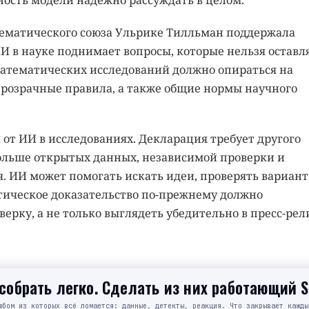
ность модели надежно рассуждать в целом.
ематического союза Ульрике Тилльман поддержала
ИИ в науке поднимает вопросы, которые нельзя оставл
 математических исследований должно опираться на
прозрачные правила, а также общие нормы научного
от ИИ в исследованиях. Декларация требует другого
ольше открытых данных, независимой проверки и
я. ИИ может помогать искать идеи, проверять вариант
тическое доказательство по-прежнему должно
рку, а не только выглядеть убедительно в пресс-рел
обрать легко. Сделать из них работающий 
юбом из которых всё ломается: данные, детекты, реакция. Что закрывает кажды