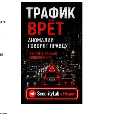
жет
е
ые