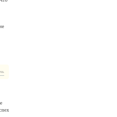
 что
ие
чь.
е
спех