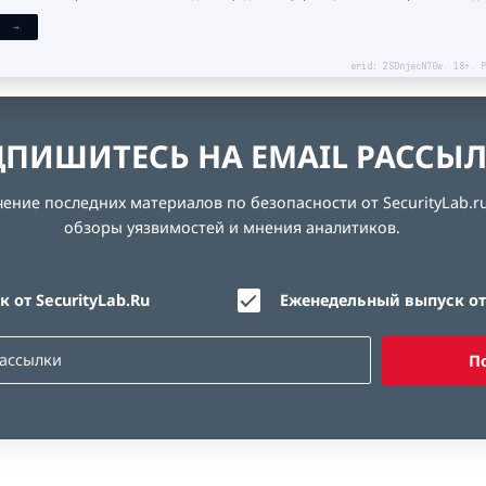
Я →
erid: 2SDnjecN7Gw. 18+. Р
ПИШИТЕСЬ НА EMAIL РАССЫ
ние последних материалов по безопасности от SecurityLab.ru
обзоры уязвимостей и мнения аналитиков.
 от SecurityLab.Ru
Еженедельный выпуск от 
П