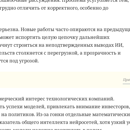
ошибочные рассуждения. Проблема усугубляется тем,
трудно отличить от корректного, особенно до
ерьезна. Новые работы часто опираются на предыдущ
е может испортить целую цепочку дальнейших
ачнут строиться на неподтвержденных выводах ИИ,
ьств столкнется с перегрузкой, а прозрачность и
тся под угрозой.
Пря
мерческий интерес технологических компаний.
ть успехи моделей, привлекать внимание инвесторов,
 на политиков. Из-за гонки отдельные математически
казатель общего интеллекта нейросетей, хотя узкий у