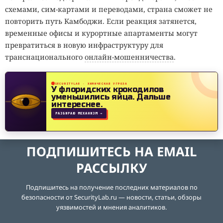
схемами, сим-картами и переводами, страна сможет не
повторить путь Камбоджи. Если реакция затянется,
временные офисы и курортные апартаменты могут
превратиться в новую инфраструктуру для
транснационального
онлайн-мошенничества
.
SECURITYLAB · ХИМИЧЕСКАЯ УГРОЗА
У флоридских крокодилов
уменьшились яйца.
Дальше
интереснее.
РАЗБИРАЮ МЕХАНИЗМ →
ПОДПИШИТЕСЬ НА EMAIL
РАССЫЛКУ
Подпишитесь на получение последних материалов по
безопасности от SecurityLab.ru — новости, статьи, обзоры
уязвимостей и мнения аналитиков.