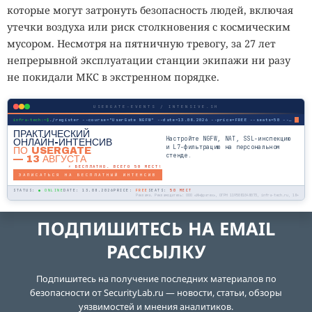
которые могут затронуть безопасность людей, включая
утечки воздуха или риск столкновения с космическим
мусором. Несмотря на пятничную тревогу, за 27 лет
непрерывной эксплуатации станции экипажи ни разу
не покидали МКС в экстренном порядке.
USERGATE-EVENTS / INTENSIVE.SH
infra-tech:~$
./register --course="UserGate NGFW" --date=13.08.2026 --price=FREE --seats=50 --mode=online
ПРАКТИЧЕСКИЙ
Настройте NGFW, NAT, SSL-инспекцию
ОНЛАЙН-ИНТЕНСИВ
и L7-фильтрацию на персональном
ПО USERGATE
стенде.
— 13 АВГУСТА
⚡ БЕСПЛАТНО. ВСЕГО 50 МЕСТ!
ЗАПИСАТЬСЯ НА БЕСПЛАТНЫЙ ИНТЕНСИВ
STATUS:
● ONLINE
DATE: 13.08.2026
PRICE:
FREE
SEATS:
50 МЕСТ
Реклама. Рекламодатель: ООО «Инфратех», ОГРН 1195081048073, infra-tech.ru, 18+
ПОДПИШИТЕСЬ НА EMAIL
РАССЫЛКУ
Подпишитесь на получение последних материалов по
безопасности от SecurityLab.ru — новости, статьи, обзоры
уязвимостей и мнения аналитиков.