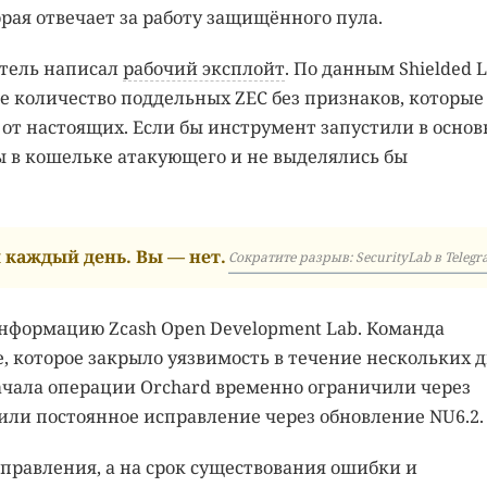
орая отвечает за работу защищённого пула.
атель написал
рабочий эксплойт
. По данным Shielded L
ое количество поддельных ZEC без признаков, которые
от настоящих. Если бы инструмент запустили в основ
ы в кошельке атакующего и не выделялись бы
каждый день. Вы — нет.
Сократите разрыв: SecurityLab в Telegr
нформацию Zcash Open Development Lab. Команда
, которое закрыло уязвимость в течение нескольких д
ачала операции Orchard временно ограничили через
или постоянное исправление через обновление NU6.2.
справления, а на срок существования ошибки и