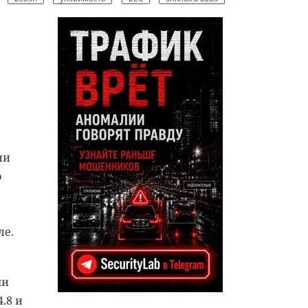
ии
о
ле.
ми
.8 и