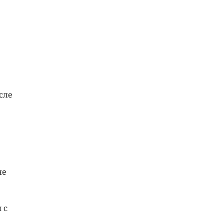
осле
не
 с