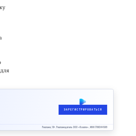
ку
а
о
 для
ЗАРЕГИСТРИРОВАТЬСЯ
Реклама, 18+. Рекламодатель ООО «Кселло», ИНН 7708344509