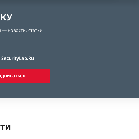
ЛКУ
 — новости, статьи,
SecurityLab.Ru
одписаться
ети