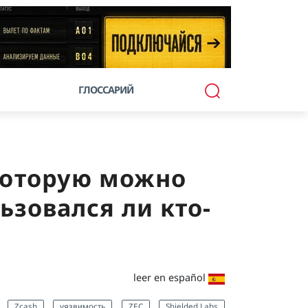
ГЛОССАРИЙ
 которую можно
ьзовался ли кто-
leer en español
Zcash
уязвимость
ZEC
Shielded Labs