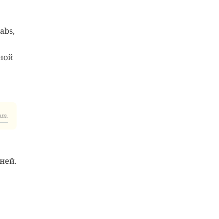
abs,
ной
am.
ней.