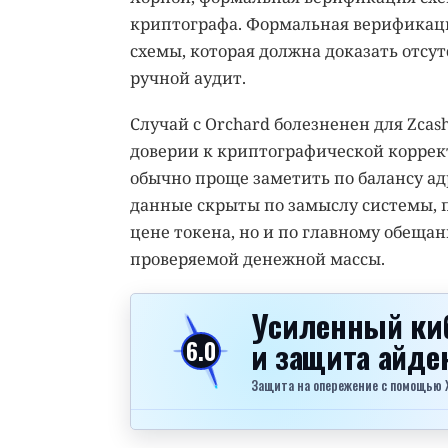
криптографа. Формальная верификаци
схемы, которая должна доказать отсу
ручной аудит.
Случай с Orchard болезненен для Zcas
доверии к криптографической корре
обычно проще заметить по балансу а
данные скрыты по замыслу системы, п
цене токена, но и по главному обещан
проверяемой денежной массы.
Усиленный ки
и защита айд
6.0
Защита на опережение с помощью Xel