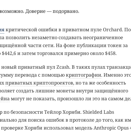
возможно. Доверие — подорвано.
ия
критической ошибки в приватном пуле Orchard. По
гла позволить незаметно создавать неограниченное
щищённой части сети. На фоне публикации токен за
 $442,6 и затем торговался примерно около $458.
 новый приватный пул Zcash. В таких пулах транзакц
 сумму перевода с помощью
криптографии
. Именно эт
ых
приватных криптопроектов
, но та же особенность
зволяет создать лишние монеты внутри защищённого
ейна
могут не показать, произошло ли это на самом де
 по безопасности Тейлор Хорнби. Shielded Labs
циально для поиска ошибок в протоколе до того, как и
роверке Хорнби использовал модель Anthropic Opus 4