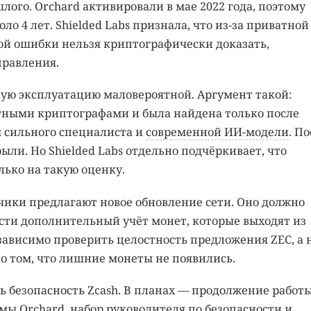
ого. Orchard активировали в мае 2022 года, поэтому
оло 4 лет. Shielded Labs признала, что из-за приватной
ой ошибки нельзя криптографически доказать,
правления.
ную эксплуатацию маловероятной. Аргумент такой:
ными криптографами и была найдена только после
м сильного специалиста и
современной ИИ-модели
. П
ыли. Но Shielded Labs отдельно подчёркивает, что
лько на такую оценку.
чики предлагают новое обновление сети. Оно должно
сти дополнительный учёт монет, которые выходят из
зависимо проверить целостность предложения ZEC, а 
о том, что лишние монеты не появились.
ть безопасность Zcash. В планах — продолжение работы
ы Orchard, набор руководителя по безопасности и