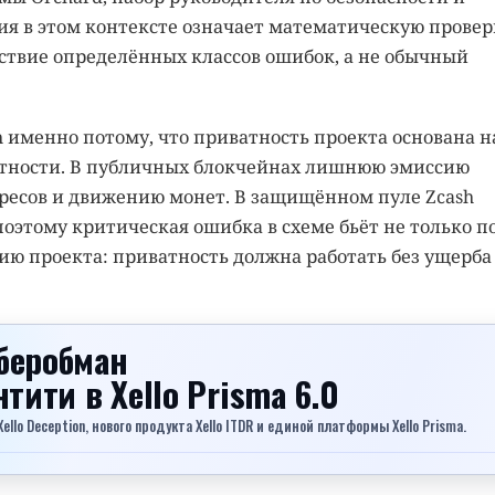
я в этом контексте означает математическую провер
тствие определённых классов ошибок, а не обычный
h именно потому, что приватность проекта основана н
ктности. В публичных блокчейнах лишнюю эмиссию
дресов и движению монет. В защищённом пуле Zcash
оэтому критическая ошибка в схеме бьёт не только п
ию проекта: приватность должна работать без ущерба
беробман
ентити
в Xello Prisma 6.0
lo Deception, нового продукта Xello ITDR и единой платформы Xello Prisma.