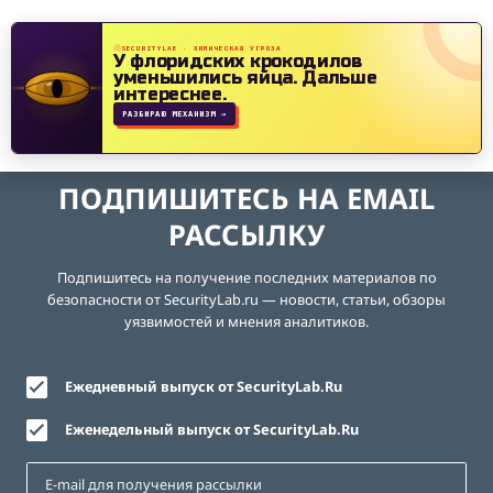
SECURITYLAB · ХИМИЧЕСКАЯ УГРОЗА
У флоридских крокодилов
уменьшились яйца.
Дальше
интереснее.
РАЗБИРАЮ МЕХАНИЗМ →
ПОДПИШИТЕСЬ НА EMAIL
РАССЫЛКУ
Подпишитесь на получение последних материалов по
безопасности от SecurityLab.ru — новости, статьи, обзоры
уязвимостей и мнения аналитиков.
Ежедневный выпуск от SecurityLab.Ru
Еженедельный выпуск от SecurityLab.Ru