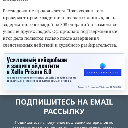
Расследование продолжается. Правоохранители
проверяют происхождение платёжных данных, роль
задержанного в каждой из 308 операций и возможное
участие других людей. Официально подтверждённый
итог дела появится только после завершения
следственных действий и судебного разбирательства.
Усиленный киберобман
и защита айдентити
в Xello Prisma 6.0
ЗАРЕГИСТРИРОВАТЬСЯ
Защита на опережение с помощью Xello Deception, нового
продукта Xello ITDR и единой платформы Xello Prisma.
Реклама, 18+. Рекламодатель ООО «Кселло», ИНН 7708344509
ПОДПИШИТЕСЬ НА EMAIL
РАССЫЛКУ
Подпишитесь на получение последних материалов по