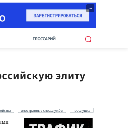
···
ГЛОССАРИЙ
ссийскую элиту
ойства
иностранные спецслужбы
прослушка
кими