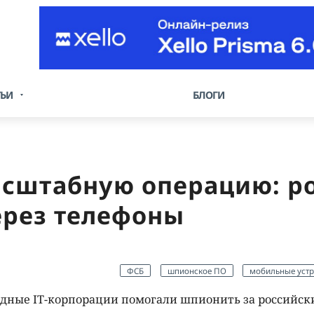
ТЬИ
БЛОГИ
сштабную операцию: ро
ерез телефоны
ФСБ
шпионское ПО
мобильные устр
дные IT-корпорации помогали шпионить за российс