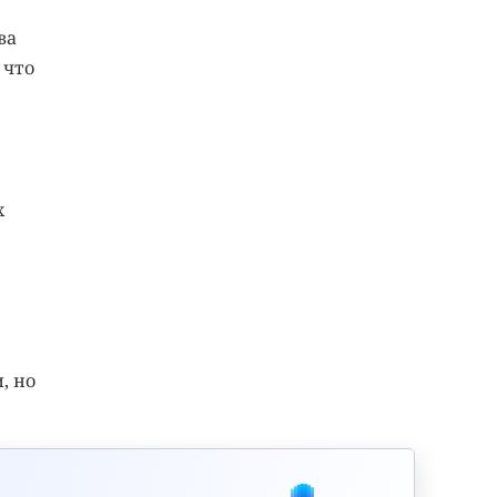
ва
 что
х
, но