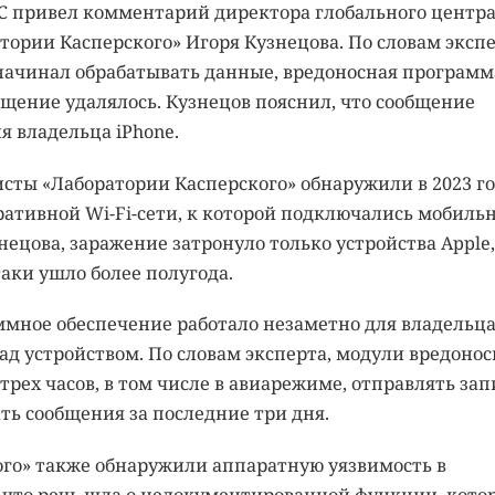
СС привел комментарий директора глобального центр
тории Касперского» Игоря Кузнецова. По словам экспе
начинал обрабатывать данные, вредоносная программ
общение удалялось. Кузнецов пояснил, что сообщение
 владельца iPhone.
сты «Лаборатории Касперского» обнаружили в 2023 г
ативной Wi-Fi-сети, к которой подключались мобиль
ецова, заражение затронуло только устройства Apple,
аки ушло более полугода.
ммное обеспечение работало незаметно для владельца
д устройством. По словам эксперта, модули вредоно
рех часов, в том числе в авиарежиме, отправлять зап
ать сообщения за последние три дня.
го» также обнаружили аппаратную уязвимость в
, что речь шла о недокументированной функции, кото