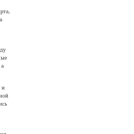
а
рта,
а
оду
ные
 а
 и
сной
ись
рая