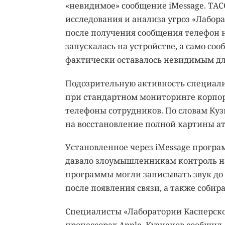
«невидимое» сообщение iMessage. ТА
исследования и анализа угроз «Лабора
после получения сообщения телефон 
запускалась на устройстве, а само со
фактически оставалось невидимым для
Подозрительную активность специали
при стандартном мониторинге корпор
телефоны сотрудников. По словам Кузн
на восстановление полной картины ат
Установленное через iMessage програ
давало злоумышленникам контроль на
программы могли записывать звук до т
после появления связи, а также собир
Специалисты «Лаборатории Касперско
процессорах Apple. Кузнецов сообщил