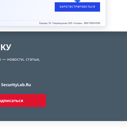
ЗАРЕГИСТРИРОВАТЬСЯ
Реклама, 18+. Рекламодатель ООО «Кселло», ИНН 7708344509
ЛКУ
 — новости, статьи,
SecurityLab.Ru
одписаться