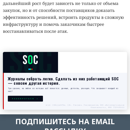
дальнейший рост будет зависеть не только от объема
закупок, но и от способности поставщиков доказать
эффективность решений, встроить продукты в сложную
инфраструктуру и помочь заказчикам быстрее
восстанавливаться после атак.
SOC
S
O
C
Журналы собрать легко. Сделать из них работающий SOC
— совсем другая история.
Три уровня, на любом из которых всё ломается: данные, детекты, реакция. Что закрывает каждый из
них?
РАЗОБРАТЬСЯ →
erid: 2SDnjecN7Gw. 18+. Реклама. Рекламодатель ООО «Интеллектуальная
безопасность», ИНН 7719435412
ПОДПИШИТЕСЬ НА EMAIL