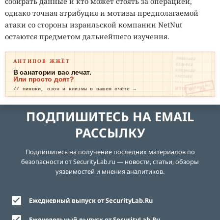
собирать данные и кто может стоять за операцией,
однако точная атрибуция и мотивы предполагаемой
атаки со стороны израильской компании NetNut
остаются предметом дальнейшего изучения.
ПИЯВКИ₽₽
АНТИПОВ ЖЖЁТ
ОЗОН₽₽₽
КЛИЗМА₽₽
В санатории вас лечат.
КАПЛИ₽₽
Или просто доят?
ОПЛАЧЕНО
ИТОГО: ТР
// пиявки, озон и клизмы в вашем счёте →
ЕВОГА
ПОДПИШИТЕСЬ НА EMAIL
РАССЫЛКУ
Подпишитесь на получение последних материалов по
безопасности от SecurityLab.ru — новости, статьи, обзоры
уязвимостей и мнения аналитиков.
Ежедневный выпуск от SecurityLab.Ru
Еженедельный выпуск от SecurityLab.Ru