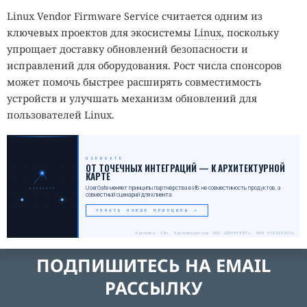
Linux Vendor Firmware Service считается одним из
ключевых проектов для экосистемы
Linux
, поскольку
упрощает доставку обновлений безопасности и
исправлений для оборудования. Рост числа спонсоров
может помочь быстрее расширять совместимость
устройств и улучшать механизм обновлений для
пользователей Linux.
USERGATE
_
ОТ ТОЧЕЧНЫХ ИНТЕГРАЦИЙ — К АРХИТЕКТУРНОЙ
КАРТЕ
UserGate меняет принципы партнёрства в ИБ: не совместимость продуктов, а
USERGATE
совместный сценарий для клиента.
УЗНАТЬ НОВЫЕ ПРИНЦИПЫ →
Реклама. 18+. Рекламодатель ООО «ЮЗЕРГЕЙТ», ИНН 5408308256
ПОДПИШИТЕСЬ НА EMAIL
РАССЫЛКУ