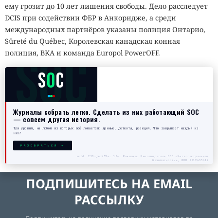
ему грозит до 10 лет лишения свободы. Дело расследует
DCIS при содействии ФБР в Анкоридже, а среди
международных партнёров указаны полиция Онтарио,
Sûreté du Québec, Королевская канадская конная
SOC
полиция, BKA и команда Europol PowerOFF.
S
O
C
Журналы собрать легко. Сделать из них работающий SOC
— совсем другая история.
Три уровня, на любом из которых всё ломается: данные, детекты, реакция. Что закрывает каждый из
них?
РАЗОБРАТЬСЯ →
erid: 2SDnjecN7Gw. 18+. Реклама. Рекламодатель ООО «Интеллектуальная
безопасность», ИНН 7719435412
ПОДПИШИТЕСЬ НА EMAIL
РАССЫЛКУ