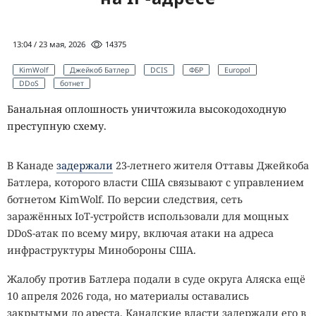
13:04 / 23 мая, 2026
14375
KimWolf
Джейкоб Батлер
DCIS
ФБР
Europol
DDoS
ботнет
Банальная оплошность уничтожила высокодоходную
преступную схему.
В Канаде
задержали
23-летнего жителя Оттавы Джейкоба
Батлера, которого власти США связывают с управлением
ботнетом KimWolf. По версии следствия, сеть
заражённых IoT-устройств использовали для мощных
DDoS-атак по всему миру, включая атаки на адреса
инфраструктуры Минобороны США.
Жалобу против Батлера подали в суде округа Аляска ещё
10 апреля 2026 года, но материалы оставались
закрытыми до ареста. Канадские власти задержали его в