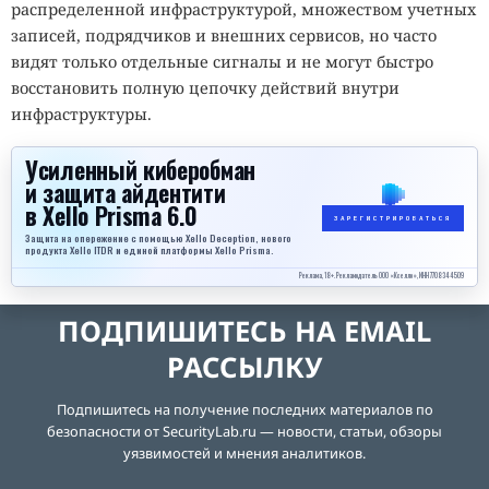
распределенной инфраструктурой, множеством учетных
записей, подрядчиков и внешних сервисов, но часто
видят только отдельные сигналы и не могут быстро
восстановить полную цепочку действий внутри
инфраструктуры.
Усиленный киберобман
и защита айдентити
в Xello Prisma 6.0
ЗАРЕГИСТРИРОВАТЬСЯ
Защита на опережение с помощью Xello Deception, нового
продукта Xello ITDR и единой платформы Xello Prisma.
Реклама, 18+. Рекламодатель ООО «Кселло», ИНН 7708344509
ПОДПИШИТЕСЬ НА EMAIL
РАССЫЛКУ
Подпишитесь на получение последних материалов по
безопасности от SecurityLab.ru — новости, статьи, обзоры
уязвимостей и мнения аналитиков.