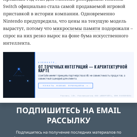
Switch официально стала самой продаваемой игровой
приставкой в истории компании. Одновременно
Nintendo предупредила, что цены на текущую модель
вырастут, потому что
микросхемы памяти
подорожали –
спрос на них резко вырос на фоне бума искусственного
интеллекта.
USERGATE
ОТ ТОЧЕЧНЫХ ИНТЕГРАЦИЙ — К АРХИТЕКТУРНОЙ
КАРТЕ
UserGate меняет принципы партнёрства в ИБ: не совместимость продуктов, а
USERGATE
совместный сценарий для клиента.
УЗНАТЬ НОВЫЕ ПРИНЦИПЫ →
Реклама. 18+. Рекламодатель ООО «ЮЗЕРГЕЙТ», ИНН 5408308256
ПОДПИШИТЕСЬ НА EMAIL
РАССЫЛКУ
Подпишитесь на получение последних материалов по