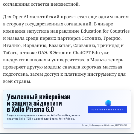
соглашения остается неизвестной.
Для OpenAI мальтийский проект стал еще одним шагом
в сторону государственных соглашений. В январе
компания запустила направление Education for Countries
и назвала среди первых партнеров Эстонию, Грецию,
Италию, Иорданию, Казахстан, Словакию, Тринидад и
Тобаго, а также ОАЭ. В Эстонии ChatGPT Edu уже
внедряют в школах и университетах, а Мальта теперь
проверяет другую модель: сначала короткая массовая
подготовка, затем доступ к платному инструменту для
всей страны.
Усиленный киберобман
и защита айдентити
в Xello Prisma 6.0
ЗАРЕГИСТРИРОВАТЬСЯ
Защита на опережение с помощью Xello Deception, нового
продукта Xello ITDR и единой платформы Xello Prisma.
Реклама, 18+. Рекламодатель ООО «Кселло», ИНН 7708344509