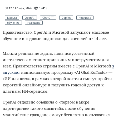
08:12 / 17 мая, 2026
17413
Мальта
OpenAI
ChatGPT
Copilot
подписка
обучение
граждане
Правительство, OpenAI и Microsoft запускают массовое
обучение и годовые подписки для жителей от 14 лет.
Мальта решила не ждать, пока искусственный
интеллект сам станет привычным инструментом для
всех. Правительство страны вместе с OpenAI и Microsoft
з
апускает
национальную программу «AI Għal Kulħadd» —
«ИИ для всех», в рамках которой жители смогут пройти
короткий онлайн-курс и получить годовой доступ к
платным ИИ-сервисам.
OpenAI отдельно объявила о «первом в мире
партнерстве» такого масштаба: после обучения
мальтийские граждане смогут бесплатно пользоваться