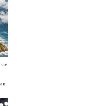
ивах
и и