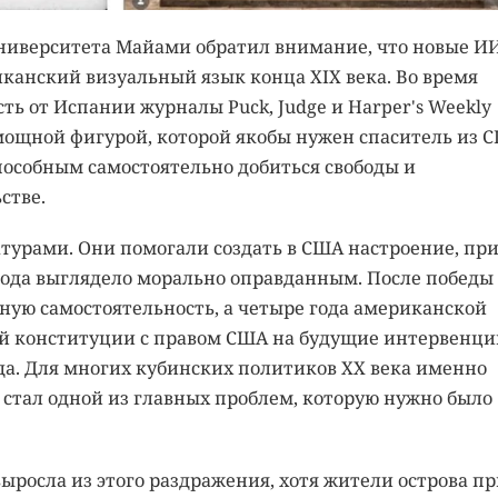
ниверситета Майами обратил внимание, что новые ИИ
канский визуальный язык конца XIX века. Во время
ь от Испании журналы Puck, Judge и Harper's Weekly
омощной фигурой, которой якобы нужен спаситель из 
пособным самостоятельно добиться свободы и
стве.
турами. Они помогали создать в США настроение, пр
года выглядело морально оправданным. После победы
ную самостоятельность, а четыре года американской
ой конституции с правом США на будущие интервенци
еда. Для многих кубинских политиков XX века именно
стал одной из главных проблем, которую нужно было
ыросла из этого раздражения, хотя жители острова пр