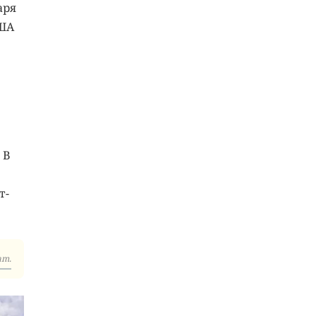
аря
США
 В
т-
am.