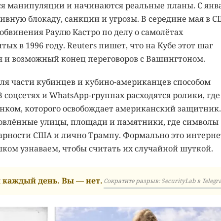
ся манипуляции и начинаются реальные планы. С янв
ивную блокаду, санкции и угрозы. В середине мая в 
обвинения Раулю Кастро по делу о самолётах
итых в 1996 году. Reuters пишет, что на Кубе этот шаг
я и возможный конец переговоров с Вашингтоном.
ля части кубинцев и кубино-американцев способом
 соцсетях и WhatsApp-группах расходятся ролики, где
нком, которого освобождает американский защитник.
новлённые улицы, площади и памятники, где символы
рности США и лично Трампу. Формально это интерне
шком узнаваем, чтобы считать их случайной шуткой.
каждый день. Вы — нет.
Сократите разрыв: SecurityLab в Telegr