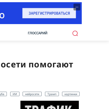
···
ГЛОССАРИЙ
росети помогают
уба
ИИ
нейросети
Трамп
картинки