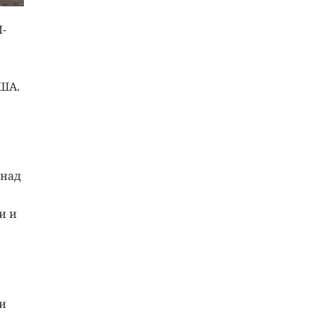
-
США.
и
 над
и и
и