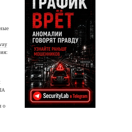
нные
way
ия:
л
ША
л о