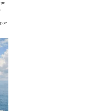
тро
я
орое