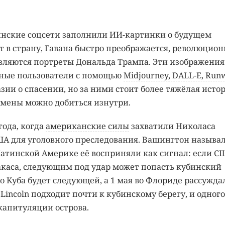
инские соцсети заполнили ИИ-картинки о будущем
т в страну, Гавана быстро преображается, революцио
являются портреты Дональда Трампа. Эти изображения
чные пользователи с помощью
Midjourney, DALL-E, Run
азии о спасении, но за ними стоит более тяжёлая истор
ремены можно добиться изнутри.
года, когда
американские силы
захватили Николаса
США для уголовного преследования. Вашингтон называ
атинской Америке её восприняли как сигнал: если С
акаса, следующим под удар может попасть кубинский
о Куба будет следующей, а 1 мая во Флориде рассужда
Lincoln подходит почти к кубинскому берегу, и одного
капитуляции острова.