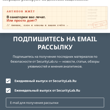
ПИЯВКИ₽₽
АНТИПОВ ЖЖЁТ
ОЗОН₽₽₽
КЛИЗМА₽₽
В санатории вас лечат.
КАПЛИ₽₽
Или просто доят?
ОПЛАЧЕНО
ИТОГО: ТР
// пиявки, озон и клизмы в вашем счёте →
ЕВОГА
ПОДПИШИТЕСЬ НА EMAIL
РАССЫЛКУ
Подпишитесь на получение последних материалов по
безопасности от SecurityLab.ru — новости, статьи, обзоры
уязвимостей и мнения аналитиков.
Ежедневный выпуск от SecurityLab.Ru
Еженедельный выпуск от SecurityLab.Ru