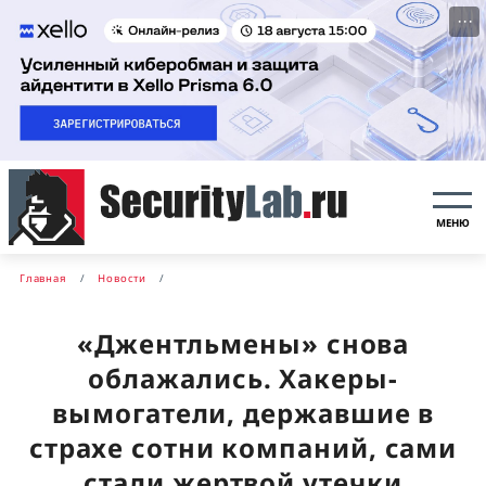
···
МЕНЮ
Главная
Новости
«Джентльмены» снова
облажались. Хакеры-
вымогатели, державшие в
страхе сотни компаний, сами
стали жертвой утечки