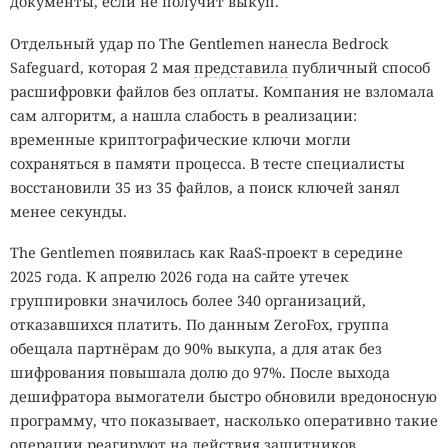
документы, если не получит выкуп.
Отдельный удар по The Gentlemen нанесла Bedrock
Safeguard, которая 2 мая
представила
публичный способ
расшифровки файлов без оплаты. Компания не взломала
сам алгоритм, а нашла слабость в реализации:
временные криптографические ключи могли
сохраняться в памяти процесса. В тесте специалисты
восстановили 35 из 35 файлов, а поиск ключей занял
менее секунды.
The Gentlemen появилась как RaaS-проект в середине
2025 года. К апрелю 2026 года на сайте утечек
группировки значилось более 340 организаций,
отказавшихся платить. По данным ZeroFox, группа
обещала партнёрам до 90% выкупа, а для атак без
шифрования повышала долю до 97%. После выхода
дешифратора вымогатели быстро обновили вредоносную
программу, что показывает, насколько оперативно такие
операции реагируют на действия защитников.