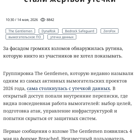
10:30 / 14 мая, 2026
8842
The Gentlemen
DynaRisk
Bedrock Safeguard
ZeroFox
вымогательское ПО
утечка данных
За фасадом громких взломов обнаружилась рутина,
которую никто из участников не хотел показывать.
Группировка The Gentlemen, которую недавно называли
одним из самых активных вымогательских проектов
2026 года,
сама столкнулась с утечкой данных
. В
открытый доступ попали внутренние переписки, где
видна повседневная работа вымогателей: выбор целей,
подготовка атак, управление инфраструктурой и
попытки скрыться от защитных систем.
Первые сообщения о взломе The Gentlemen появились 4
мая на форуме Breached. Неизвестный пользователь