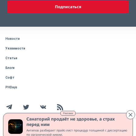
Подписаться
Новости
Уязвимости
Статьи
Блоги
Софт
PHDays
Реклама
Санаторий продаёт не здоровье, а страх
перед ним
Работает на CMS "1С-Битрикс: Управление сайтом"
Антипов разбирает прайс-лист процедур толщиной с диссертацию
Защищено CURATOR
по органической химии.