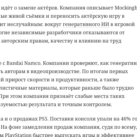
е идёт о замене актёров. Компания описывает Mockingb
ные живой съёмки и переносить актёрскую игру в
дит неслучайным: вокруг
генеративного ИИ
в игровой
огие независимые разработчики отказываются от
 авторским правам, качеству и влиянию на труд
е с Bandai Namco. Компании проверяют, как генерати
ь авторам в видеопроизводстве. По итогам первых
й прирост скорости и продуктивности, а также
алистичные материалы, которые раньше было трудно
 При этом компания признаёт слабые места таких
азуемостью результата и точным контролем.
а и о продажах PS5. Поставки консоли упали на 46% го
 На фоне замедления продаж компания, судя по всему
м PlayStation быстрее выпускать
игры
и эффективнее