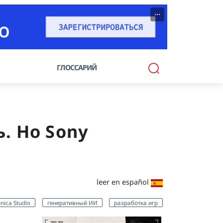
···
ГЛОССАРИЙ
. Но Sony
leer en español
nica Studio
генеративный ИИ
разработка игр