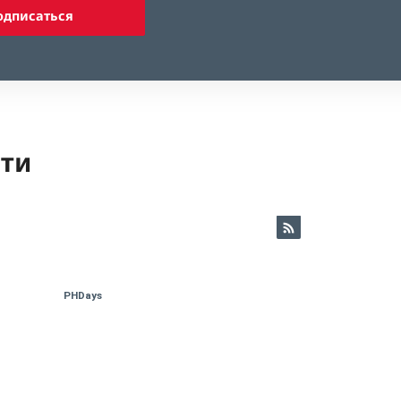
одписаться
ети
PHDays