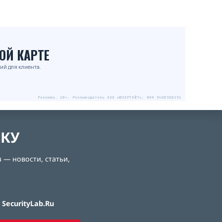
ОЙ КАРТЕ
ий для клиента.
Реклама. 18+. Рекламодатель ООО «ЮЗЕРГЕЙТ», ИНН 5408308256
ЛКУ
 — новости, статьи,
SecurityLab.Ru