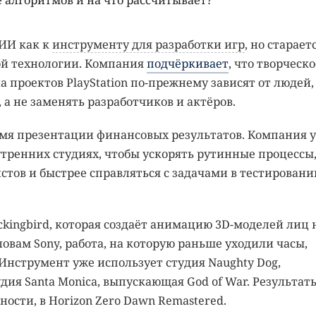
 алгоритмов и на что рассчитывает?
 ИИ как к
инструменту для разработки игр
, но старает
вой технологии. Компания
подчёркивает
, что творческо
 проектов PlayStation по-прежнему зависят от людей,
а не заменять разработчиков и актёров.
ремя презентации финансовых результатов. Компания 
тренних студиях, чтобы ускорять рутинные процессы
ов и быстрее справляться с задачами в тестировани
kingbird, которая создаёт анимацию 3D-моделей лиц 
ловам Sony, работа, на которую раньше уходили часы,
Инструмент уже использует студия Naughty Dog,
тудия Santa Monica, выпускающая God of War. Результат
ности, в Horizon Zero Dawn Remastered.