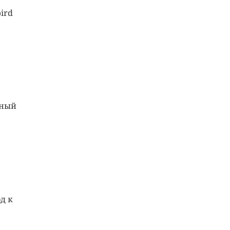
ird
вный
д к
,