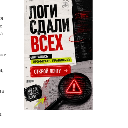
ся
е
 а
уже
,
и,
на
ы