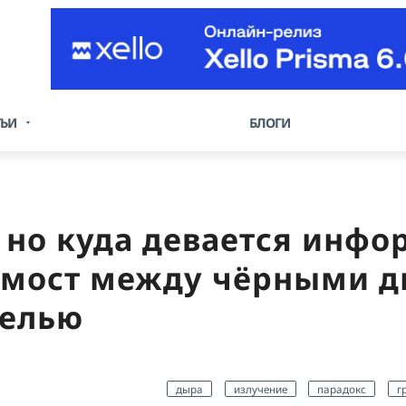
ТЬИ
БЛОГИ
, но куда девается инф
 мост между чёрными 
делью
дыра
излучение
парадокс
г