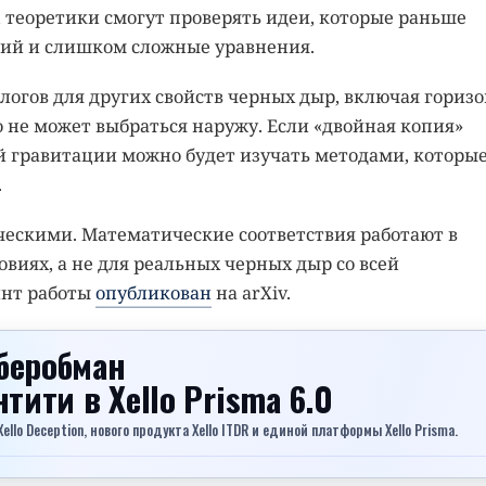
, теоретики смогут проверять идеи, которые раньше
ий и слишком сложные уравнения.
огов для других свойств черных дыр, включая горизо
о не может выбраться наружу. Если «двойная копия»
ой гравитации можно будет изучать методами, которы
.
ческими. Математические соответствия работают в
виях, а не для реальных черных дыр со всей
инт работы
опубликован
на arXiv.
беробман
ентити
в Xello Prisma 6.0
lo Deception, нового продукта Xello ITDR и единой платформы Xello Prisma.