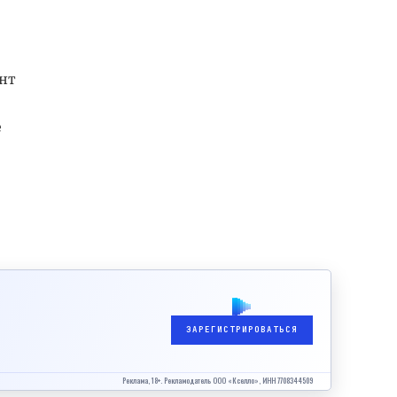
нт
е
ЗАРЕГИСТРИРОВАТЬСЯ
Реклама, 18+. Рекламодатель ООО «Кселло», ИНН 7708344509