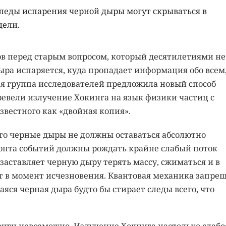
следы испарения черной дыры могут скрываться в
дели.
в перед старым вопросом, который десятилетиями не
ыра испаряется, куда пропадает информация обо всем,
я группа исследователей предложила новый способ
ревели излучение Хокинга на язык физики частиц с
вестного как «двойная копия».
 что черные дыры не должны оставаться абсолютно
онта событий должны рождать крайне слабый поток
заставляет черную дыру терять массу, сжиматься и в
т в момент исчезновения. Квантовая механика запре
ся черная дыра будто бы стирает следы всего, что