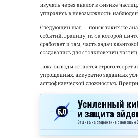
изучать через аналог в физике частиц
упирались в невозможность наблюден
Следующий шаг — поиск таких же анал
событий, границу, из-за которой ничт
сработает и там, часть задач квантов
создавались для столкновений частиц
Пока выводы остаются строго теорети
упрощенных, аккуратно заданных усло
астрофизической сложностью. Препр
Усиленный ки
и защита айд
6.0
Защита на опережение с помощью Xel