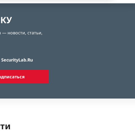
ЛКУ
 — новости, статьи,
SecurityLab.Ru
одписаться
ети