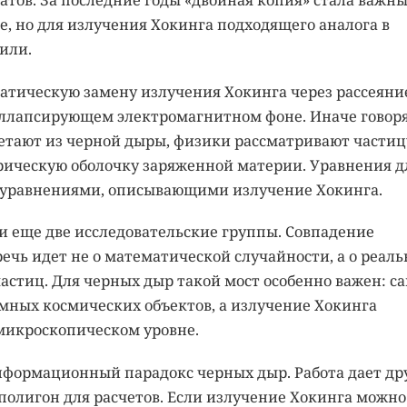
атов. За последние годы «двойная копия» стала важн
, но для излучения Хокинга подходящего аналога в
или.
атическую замену излучения Хокинга через рассеяни
оллапсирующем электромагнитном фоне. Иначе говоря
летают из черной дыры, физики рассматривают частиц
ическую оболочку заряженной материи. Уравнения д
 уравнениями, описывающими излучение Хокинга.
 еще две исследовательские группы. Совпадение
речь идет не о математической случайности, а о реал
астиц. Для черных дыр такой мост особенно важен: с
ных космических объектов, а излучение Хокинга
 микроскопическом уровне.
нформационный парадокс черных дыр. Работа дает др
 полигон для расчетов. Если излучение Хокинга можно