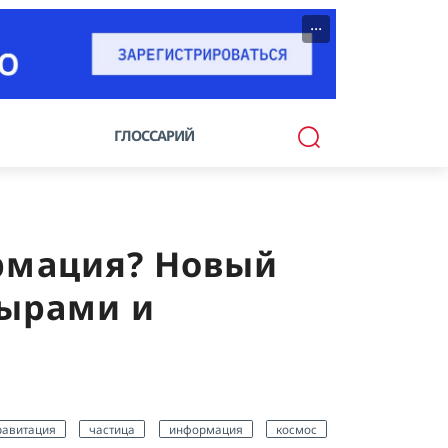
···
ГЛОССАРИЙ
ормация? Новый
дырами и
равитация
частица
информация
космос