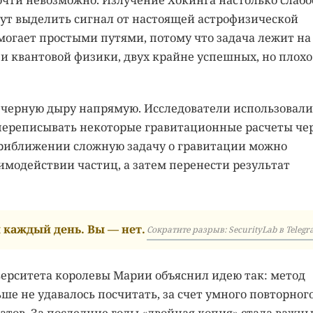
чти невозможно. Излучение Хокинга настолько слабо
ут выделить сигнал от настоящей астрофизической
огает простыми путями, потому что задача лежит на
и квантовой физики, двух крайне успешных, но плохо
 черную дыру напрямую. Исследователи использовали
 переписывать некоторые гравитационные расчеты че
приближении сложную задачу о гравитации можно
имодействии частиц, а затем перенести результат
каждый день. Вы — нет.
Сократите разрыв: SecurityLab в Telegr
ерситета королевы Марии объяснил идею так: метод
ше не удавалось посчитать, за счет умного повторног