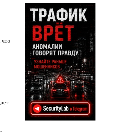
 что
щает