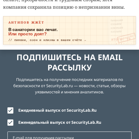
компания сохранила позицию о непризнании вины.
ПИЯВКИ₽₽
АНТИПОВ ЖЖЁТ
ОЗОН₽₽₽
КЛИЗМА₽₽
В санатории вас лечат.
КАПЛИ₽₽
Или просто доят?
ОПЛАЧЕНО
ИТОГО: ТР
// пиявки, озон и клизмы в вашем счёте →
ЕВОГА
ПОДПИШИТЕСЬ НА EMAIL
РАССЫЛКУ
Подпишитесь на получение последних материалов по
безопасности от SecurityLab.ru — новости, статьи, обзоры
уязвимостей и мнения аналитиков.
Ежедневный выпуск от SecurityLab.Ru
Еженедельный выпуск от SecurityLab.Ru