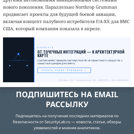
нового поколения. Параллельно Northrop Grumman
продвигает проекты для будущей боевой авиации,
включая концепт палубного истребителя F/A-XX для ВМС
США, который компания показала в апреле.
USERGATE
_
ОТ ТОЧЕЧНЫХ ИНТЕГРАЦИЙ — К АРХИТЕКТУРНОЙ
КАРТЕ
UserGate меняет принципы партнёрства в ИБ: не совместимость продуктов, а
USERGATE
совместный сценарий для клиента.
УЗНАТЬ НОВЫЕ ПРИНЦИПЫ →
Реклама. 18+. Рекламодатель ООО «ЮЗЕРГЕЙТ», ИНН 5408308256
ПОДПИШИТЕСЬ НА EMAIL
РАССЫЛКУ
Подпишитесь на получение последних материалов по
безопасности от SecurityLab.ru — новости, статьи, обзоры
уязвимостей и мнения аналитиков.