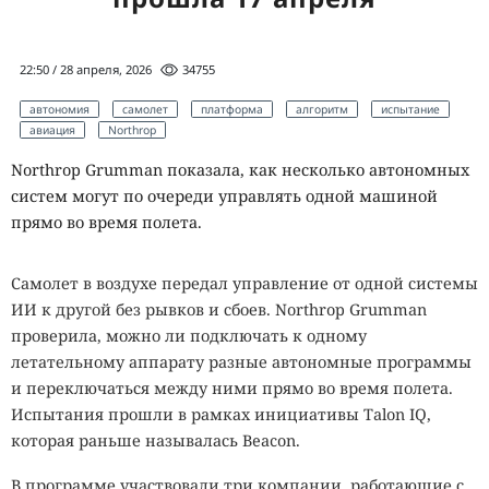
22:50 / 28 апреля, 2026
34755
автономия
самолет
платформа
алгоритм
испытание
авиация
Northrop
Northrop Grumman показала, как несколько автономных
систем могут по очереди управлять одной машиной
прямо во время полета.
Самолет в воздухе передал управление от одной системы
ИИ к другой без рывков и сбоев. Northrop Grumman
проверила, можно ли подключать к одному
летательному аппарату разные автономные программы
и переключаться между ними прямо во время полета.
Испытания прошли в рамках инициативы Talon IQ,
которая раньше называлась Beacon.
В программе участвовали три компании, работающие с