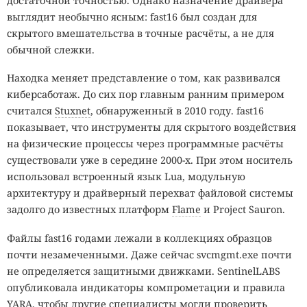
достаточной точностью. Однако назначение драйвера
выглядит необычно ясным: fast16 был создан для
скрытого вмешательства в точные расчёты, а не для
обычной слежки.
Находка меняет представление о том, как развивался
киберсаботаж. До сих пор главным ранним примером
считался
Stuxnet
, обнаруженный в 2010 году. fast16
показывает, что инструменты для скрытого воздействия
на физические процессы через программные расчёты
существовали уже в середине 2000-х. При этом носитель
использовал встроенный язык Lua, модульную
архитектуру и драйверный перехват файловой системы
задолго до известных платформ
Flame
и Project Sauron.
Файлы fast16 годами лежали в коллекциях образцов
почти незамеченными. Даже сейчас svcmgmt.exe почти
не определяется защитными движками. SentinelLABS
опубликовала индикаторы компрометации и правила
YARA, чтобы другие специалисты могли проверить