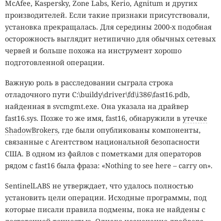
McAfee, Kaspersky, Zone Labs, Kerio, Agnitum и других
производителей. Если такие признаки присутствовали,
установка прекращалась. Для середины 2000-х подобная
осторожность выглядит нетипично для обычных сетевых
червей и больше похожа на инструмент хорошо
подготовленной операции.
Важную роль в расследовании сыграла строка
отладочного пути C:\buildy\driver\fd\i386\fast16.pdb,
найденная в svcmgmt.exe. Она указала на драйвер
fast16.sys. Позже то же имя, fast16, обнаружили в
утечке
ShadowBrokers
, где были опубликованы компоненты,
связанные с Агентством национальной безопасности
США. В одном из файлов с пометками для операторов
рядом с fast16 была фраза: «Nothing to see here – carry on».
SentinelLABS не утверждает, что удалось полностью
установить цели операции. Исходные программы, под
которые писали правила подмены, пока не найдены с