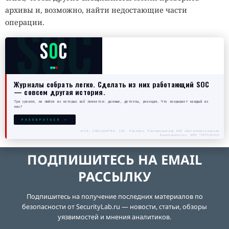
архивы и, возможно, найти недостающие части
SOC
операции.
S
O
C
Журналы собрать легко. Сделать из них работающий SOC
— совсем другая история.
Три уровня, на любом из которых всё ломается: данные, детекты, реакция. Что закрывает каждый из
них?
РАЗОБРАТЬСЯ →
erid: 2SDnjecN7Gw. 18+. Реклама. Рекламодатель ООО «Интеллектуальная
безопасность», ИНН 7719435412
ПОДПИШИТЕСЬ НА EMAIL
РАССЫЛКУ
Подпишитесь на получение последних материалов по
безопасности от SecurityLab.ru — новости, статьи, обзоры
уязвимостей и мнения аналитиков.