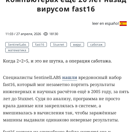
вирусом fast16
leer en español
11:03 / 27 апреля, 2026
18130
SentinelLabs
fast16
Stuxnet
вирус
саботаж
математика
Когда 2+2=5, и это не шутка, а операция саботажа.
Специалисты SentinelLABS
нашли
вредоносный набор
fast16, который мог незаметно портить результаты
инженерных и научных расчётов ещё в 2005 году, за пять
лет до Stuxnet. Судя по анализу, программа не просто
крала данные или закреплялась в системе, а
вмешивалась в вычисления так, чтобы заражённые
машины выдавали одинаково неверные результаты.
fast16 состоял из служебного файла svcmgmt.exe и