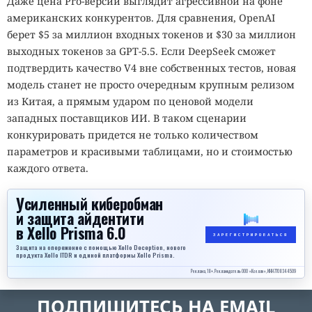
Даже цена Pro-версии выглядит агрессивной на фоне
американских конкурентов. Для сравнения, OpenAI
берет $5 за миллион входных токенов и $30 за миллион
выходных токенов за GPT-5.5. Если DeepSeek сможет
подтвердить качество V4 вне собственных тестов, новая
модель станет не просто очередным крупным релизом
из Китая, а прямым ударом по ценовой модели
западных поставщиков ИИ. В таком сценарии
конкурировать придется не только количеством
параметров и красивыми таблицами, но и стоимостью
каждого ответа.
Усиленный киберобман
и защита айдентити
в Xello Prisma 6.0
ЗАРЕГИСТРИРОВАТЬСЯ
Защита на опережение с помощью Xello Deception, нового
продукта Xello ITDR и единой платформы Xello Prisma.
Реклама, 18+. Рекламодатель ООО «Кселло», ИНН 7708344509
ПОДПИШИТЕСЬ НА EMAIL