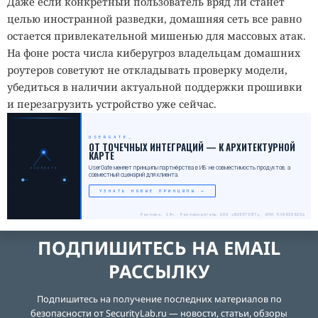
Даже если конкретный пользователь вряд ли станет
целью иностранной разведки, домашняя сеть все равно
остается привлекательной мишенью для массовых атак.
На фоне роста числа киберугроз владельцам домашних
роутеров советуют не откладывать проверку модели,
убедиться в наличии актуальной поддержки прошивки
и перезагрузить устройство уже сейчас.
USERGATE
_
ОТ ТОЧЕЧНЫХ ИНТЕГРАЦИЙ — К АРХИТЕКТУРНОЙ
КАРТЕ
UserGate меняет принципы партнёрства в ИБ: не совместимость продуктов, а
USERGATE
совместный сценарий для клиента.
УЗНАТЬ НОВЫЕ ПРИНЦИПЫ →
Реклама. 18+. Рекламодатель ООО «ЮЗЕРГЕЙТ», ИНН 5408308256
ПОДПИШИТЕСЬ НА EMAIL
РАССЫЛКУ
Подпишитесь на получение последних материалов по
безопасности от SecurityLab.ru — новости, статьи, обзоры