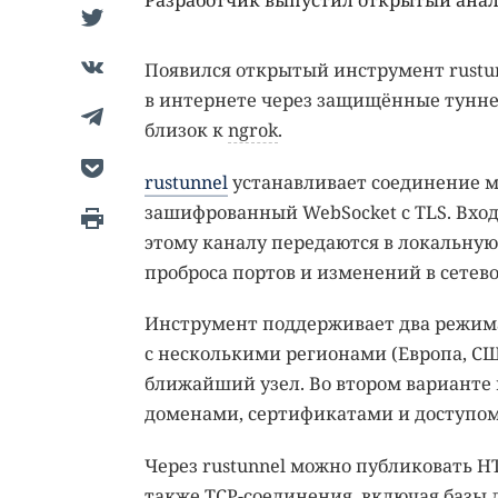
Разработчик выпустил открытый анало
Появился открытый инструмент rustun
в интернете через защищённые тунне
близок к
ngrok
.
rustunnel
устанавливает соединение 
зашифрованный WebSocket с TLS. Вход
этому каналу передаются в локальную 
проброса портов и изменений в сетев
Инструмент поддерживает два режима.
с несколькими регионами (Европа, СШ
ближайший узел. Во втором варианте 
доменами, сертификатами и доступом
Через rustunnel можно публиковать H
также TCP-соединения, включая базы 