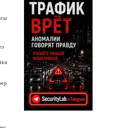
исы
ез
йки
вер
ес,