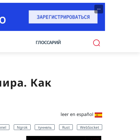
···
ГЛОССАРИЙ
мира. Как
leer en español
nnel
Ngrok
туннель
Rust
WebSocket