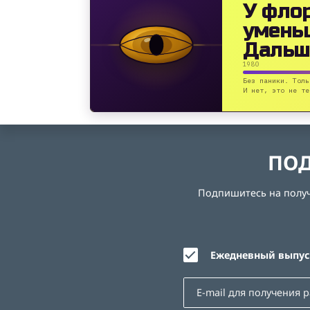
У фло
умень
Дальш
1980
Без паники. Толь
И нет, это не те
ПОД
Подпишитесь на получе
Ежедневный выпуск