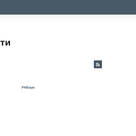
ети
PHDays