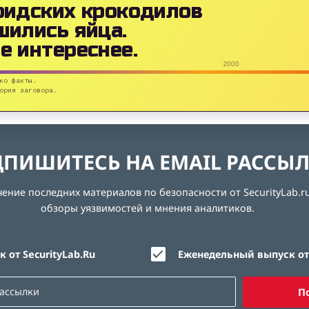
ридских крокодилов
шились яйца.
е интереснее.
2000
ко факты.
ория заговора.
ПИШИТЕСЬ НА EMAIL РАССЫ
ние последних материалов по безопасности от SecurityLab.ru
обзоры уязвимостей и мнения аналитиков.
 от SecurityLab.Ru
Еженедельный выпуск от 
П