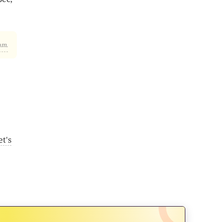
am.
et's