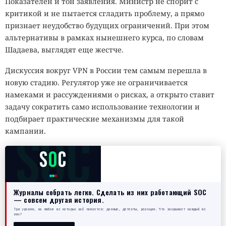
Показателен и тон заявления. Министр не спорит с
критикой и не пытается сгладить проблему, а прямо
признает неудобство будущих ограничений. При этом
альтернативы в рамках нынешнего курса, по словам
Шадаева, выглядят еще жестче.
Дискуссия вокруг VPN в России тем самым перешла в
новую стадию. Регулятор уже не ограничивается
намеками и рассуждениями о рисках, а открыто ставит
задачу сократить само использование технологии и
подбирает практические механизмы для такой
SOC
кампании.
S
O
C
Журналы собрать легко. Сделать из них работающий SOC
— совсем другая история.
Три уровня, на любом из которых всё ломается: данные, детекты, реакция. Что закрывает каждый из
них?