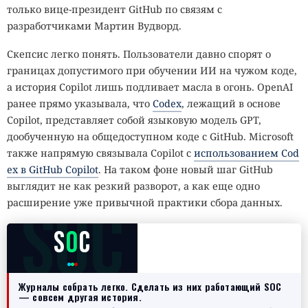
только вице-президент GitHub по связям с
разработчиками Мартин Вудворд.
Скепсис легко понять. Пользователи давно спорят о
границах допустимого при обучении ИИ на чужом коде,
а история Copilot лишь подливает масла в огонь. OpenAI
ранее прямо указывала, что
Codex
, лежащий в основе
Copilot, представляет собой языковую модель GPT,
дообученную на общедоступном коде с GitHub. Microsoft
также напрямую связывала Copilot с
использованием Cod
ex в GitHub Copilot
. На таком фоне новый шаг GitHub
выглядит не как резкий разворот, а как еще одно
SOC
расширение уже привычной практики сбора данных.
S
O
C
Журналы собрать легко. Сделать из них работающий SOC
— совсем другая история.