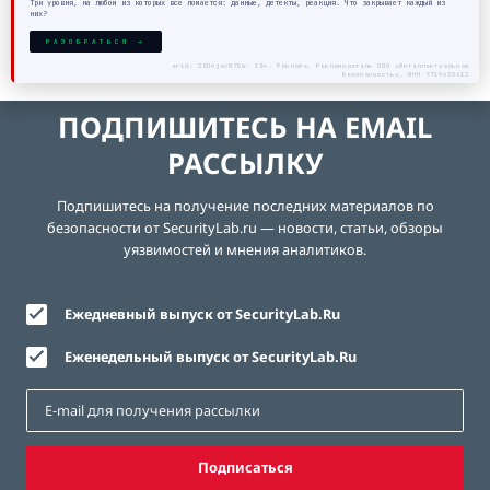
Три уровня, на любом из которых всё ломается: данные, детекты, реакция. Что закрывает каждый из
них?
РАЗОБРАТЬСЯ →
erid: 2SDnjecN7Gw. 18+. Реклама. Рекламодатель ООО «Интеллектуальная
безопасность», ИНН 7719435412
ПОДПИШИТЕСЬ НА EMAIL
РАССЫЛКУ
Подпишитесь на получение последних материалов по
безопасности от SecurityLab.ru — новости, статьи, обзоры
уязвимостей и мнения аналитиков.
Ежедневный выпуск от SecurityLab.Ru
Еженедельный выпуск от SecurityLab.Ru
Подписаться