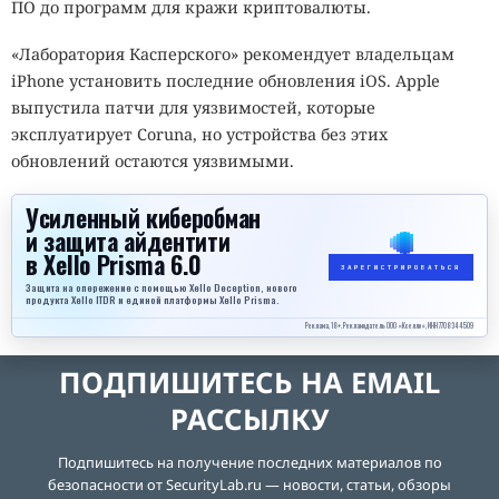
ПО до программ для кражи криптовалюты.
«Лаборатория Касперского» рекомендует владельцам
iPhone установить последние обновления iOS. Apple
выпустила патчи для уязвимостей, которые
эксплуатирует Coruna, но устройства без этих
обновлений остаются уязвимыми.
Усиленный киберобман
и защита айдентити
в Xello Prisma 6.0
ЗАРЕГИСТРИРОВАТЬСЯ
Защита на опережение с помощью Xello Deception, нового
продукта Xello ITDR и единой платформы Xello Prisma.
Реклама, 18+. Рекламодатель ООО «Кселло», ИНН 7708344509
ПОДПИШИТЕСЬ НА EMAIL
РАССЫЛКУ
Подпишитесь на получение последних материалов по
безопасности от SecurityLab.ru — новости, статьи, обзоры