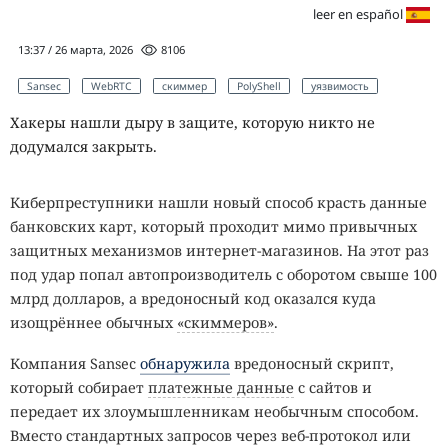
leer en español
13:37 / 26 марта, 2026
8106
Sansec
WebRTC
скиммер
PolyShell
уязвимость
Хакеры нашли дыру в защите, которую никто не
додумался закрыть.
Киберпреступники нашли новый способ красть данные
банковских карт, который проходит мимо привычных
защитных механизмов интернет-магазинов. На этот раз
под удар попал автопроизводитель с оборотом свыше 100
млрд долларов, а вредоносный код оказался куда
изощрённее обычных
«скиммеров»
.
Компания Sansec
обнаружила
вредоносный скрипт,
который собирает
платежные данные
с сайтов и
передает их злоумышленникам необычным способом.
Вместо стандартных запросов через веб-протокол или