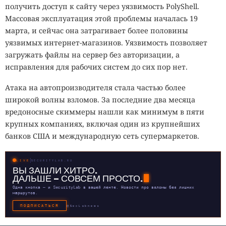
получить доступ к сайту через уязвимость PolyShell.
Массовая эксплуатация этой проблемы началась 19
марта, и сейчас она затрагивает более половины
уязвимых интернет-магазинов. Уязвимость позволяет
загружать файлы на сервер без авторизации, а
исправления для рабочих систем до сих пор нет.
Атака на автопроизводителя стала частью более
широкой волны взломов. За последние два месяца
вредоносные скиммеры нашли как минимум в пяти
крупных компаниях, включая один из крупнейших
банков США и международную сеть супермаркетов.
LIVE
SECURITYLAB.RU
ВЫ ЗАШЛИ ХИТРО.
ДАЛЬШЕ — СОВСЕМ ПРОСТО.
Одна кнопка — и SecurityLab в вашей ленте. Новости про взломы без лишних
маршрутов.
ПОДПИСАТЬСЯ
@SecLabnews