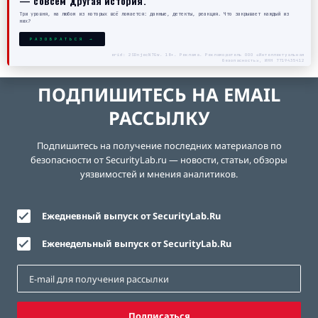
— совсем другая история.
Три уровня, на любом из которых всё ломается: данные, детекты, реакция. Что закрывает каждый из
них?
РАЗОБРАТЬСЯ →
erid: 2SDnjecN7Gw. 18+. Реклама. Рекламодатель ООО «Интеллектуальная
безопасность», ИНН 7719435412
ПОДПИШИТЕСЬ НА EMAIL
РАССЫЛКУ
Подпишитесь на получение последних материалов по
безопасности от SecurityLab.ru — новости, статьи, обзоры
уязвимостей и мнения аналитиков.
Ежедневный выпуск от SecurityLab.Ru
Еженедельный выпуск от SecurityLab.Ru
Подписаться