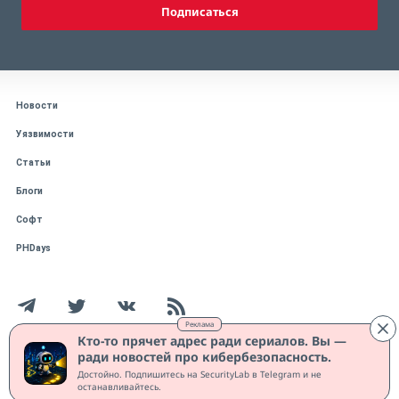
Подписаться
Новости
Уязвимости
Статьи
Блоги
Софт
PHDays
Реклама
Кто-то прячет адрес ради сериалов. Вы —
ради новостей про кибербезопасность.
Работает на CMS "1С-Битрикс: Управление сайтом"
Достойно. Подпишитесь на SecurityLab в Telegram и не
Защищено CURATOR
останавливайтесь.