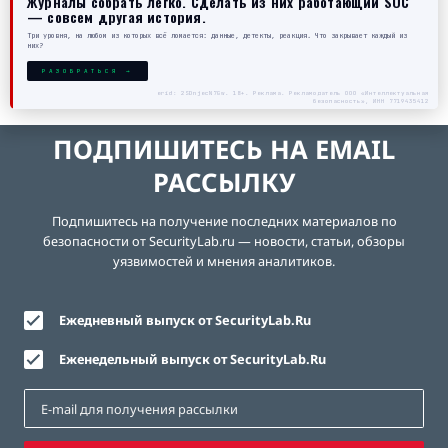
Журналы собрать легко. Сделать из них работающий SOC
— совсем другая история.
Три уровня, на любом из которых всё ломается: данные, детекты, реакция. Что закрывает каждый из
них?
РАЗОБРАТЬСЯ →
erid: 2SDnjecN7Gw. 18+. Реклама. Рекламодатель ООО «Интеллектуальная
безопасность», ИНН 7719435412
ПОДПИШИТЕСЬ НА EMAIL
РАССЫЛКУ
Подпишитесь на получение последних материалов по
безопасности от SecurityLab.ru — новости, статьи, обзоры
уязвимостей и мнения аналитиков.
Ежедневный выпуск от SecurityLab.Ru
Еженедельный выпуск от SecurityLab.Ru