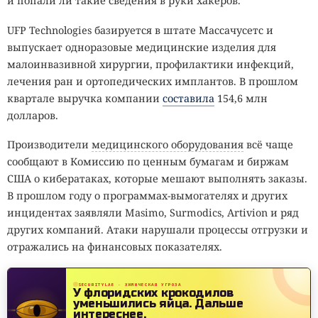
и попали ли такие сведения в руки хакеров.
UFP Technologies базируется в штате Массачусетс и
выпускает одноразовые медицинские изделия для
малоинвазивной хирургии, профилактики инфекций,
лечения ран и ортопедических имплантов. В прошлом
квартале выручка компании
составила
154,6 млн
долларов.
Производители
медицинского оборудования
всё чаще
сообщают в Комиссию по ценным бумагам и биржам
США о кибератаках, которые мешают выполнять заказы.
В прошлом году о программах-вымогателях и других
инцидентах заявляли Masimo, Surmodics, Artivion и ряд
других компаний. Атаки нарушали процессы отгрузки и
отражались на финансовых показателях.
SECURITYLAB · ХИМИЧЕСКАЯ УГРОЗА
У флоридских крокодилов
уменьшились яйца.
Дальше
интереснее.