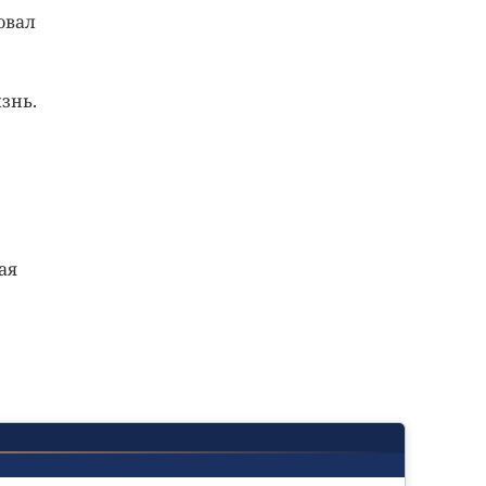
овал
знь.
ая