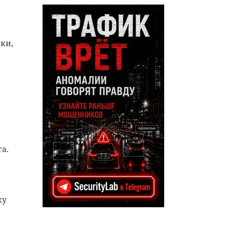
ки,
а.
ку