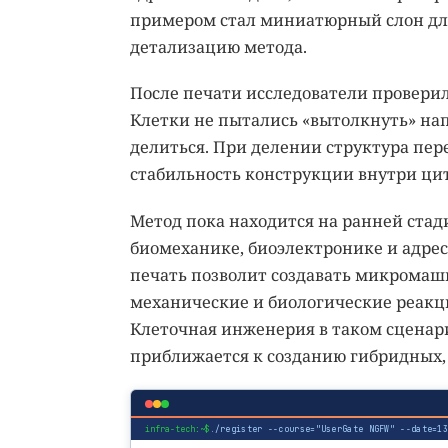
примером стал миниатюрный слон дл
детализацию метода.
После печати исследователи проверил
Клетки не пытались «вытолкнуть» на
делиться. При делении структура пере
стабильность конструкции внутри ци
Метод пока находится на ранней стад
биомеханике, биоэлектронике и адрес
печать позволит создавать микромаши
механические и биологические реакц
Клеточная инженерия в таком сценар
приближается к созданию гибридных,
infra-tech:~$
./register --course="UserGate NGFW" --date=1