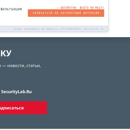
⚡ БЕСПЛАТНО. ВСЕГО 50 МЕСТ!
-фильтрацию
ЗАПИСАТЬСЯ НА БЕСПЛАТНЫЙ ИНТЕНСИВ
Реклама. Рекламодатель: ООО «Инфратех», ОГРН 1195081048073, infra-tech.ru, 18+
ЛКУ
 — новости, статьи,
SecurityLab.Ru
одписаться