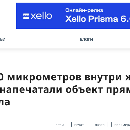
ТЬИ
БЛОГИ
0 микрометров внутри 
напечатали объект пря
ла
клетка
печать
лазер
полимер