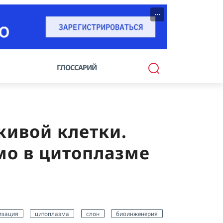
···
ГЛОССАРИЙ
живой клетки.
мо в цитоплазме
изация
цитоплазма
слон
биоинженерия