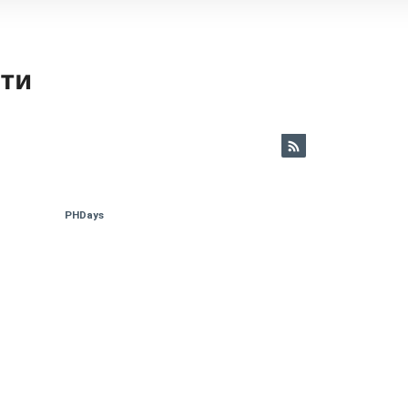
ети
PHDays