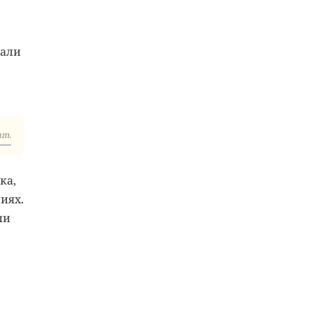
вали
am.
ка,
иях.
ли