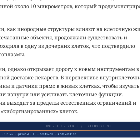
иной около 10 микрометров, который продемонстрир
и, как инородные структуры влияют на клеточную жи
печатанные объекты, продолжали существовать и
ходила в одну из дочерних клеток, что подтвердило
топлазмы.
ии, однако открывает дорогу к новым инструментам в
ной доставке лекарств. В перспективе внутриклеточн
ны и датчики прямо в живых клетках, чтобы изучать
ии изнутри или усиливать клеточные функции.
ии выходит за пределы естественных ограничений и
 «киборгизированных» клеток.
USERGATE-EVENTS / INTENSIVE.SH
3.08.2026 --price=FREE --seats=50 --mode=online