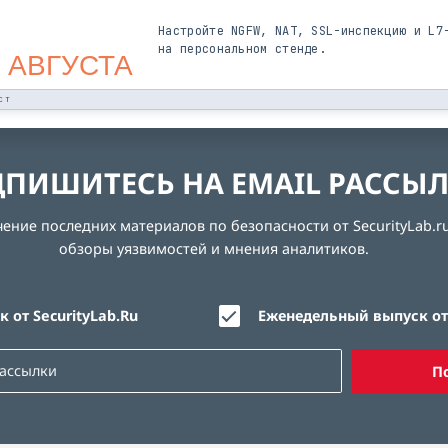
Настройте NGFW, NAT, SSL-инспекцию и L7
на персональном стенде.
 АВГУСТА
СТ
ПИШИТЕСЬ НА EMAIL РАССЫ
ние последних материалов по безопасности от SecurityLab.ru
обзоры уязвимостей и мнения аналитиков.
 от SecurityLab.Ru
Еженедельный выпуск от 
П