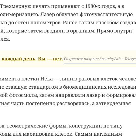
 Трехмерную печать применяют с 1980-х годов, а в
олимеризацию. Лазер облучает фоточувствительную
ью до сотен нанометров. Ранее таким способом созда
, которые затем вводили в организм. Прямо внутри
лся.
каждый день. Вы — нет.
Сократите разрыв: SecurityLab в Telegr
римента клетки HeLa — линию раковых клеток челове
но ставшую стандартом в биомедицинских исследован
мой фотосмолы, затем направляли лазер и формирова
ая часть постепенно растворялась, а затвердевшая
ов: геометрические формы, конструкции по типу
ркоды для маркировки клеток. Самым наглядным