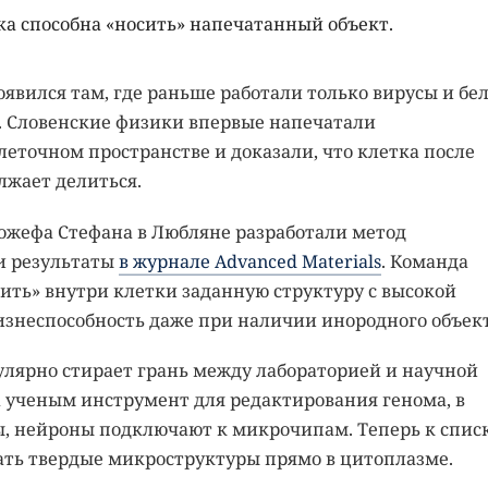
ка способна «носить» напечатанный объект.
явился там, где раньше работали только вирусы и бел
. Словенские физики впервые напечатали
еточном пространстве и доказали, что клетка после
лжает делиться.
ожефа Стефана в Любляне разработали метод
и результаты
в журнале Advanced Materials
. Команда
тить» внутри клетки заданную структуру с высокой
жизнеспособность даже при наличии инородного объект
улярно стирает грань между лабораторией и научной
а ученым инструмент для редактирования генома, в
, нейроны подключают к микрочипам. Теперь к спис
ать твердые микроструктуры прямо в цитоплазме.