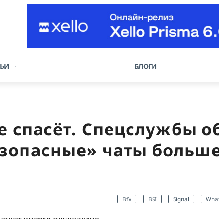
ТЬИ
БЛОГИ
не спасёт. Спецслужбы о
зопасные» чаты больше
BfV
BSI
Signal
Wha