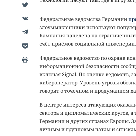
Технологии пасуют там, где в игру вст
Федеральные ведомства Германии
пр
злоумышленники используют популяр
Кампания нацелена на ограниченный к
счёт приёмов социальной инженерии.
Федеральное ведомство по охране ко
информационной безопасности сообщ
включая Signal. По оценке ведомств, 
кибероператор. Уровень угрозы обозн
говорит о точечном и продуманном ха
В центре интереса атакующих оказали
сектора и дипломатических кругов, а
Германии и других странах Европы. 
личным и групповым чатам и спискам