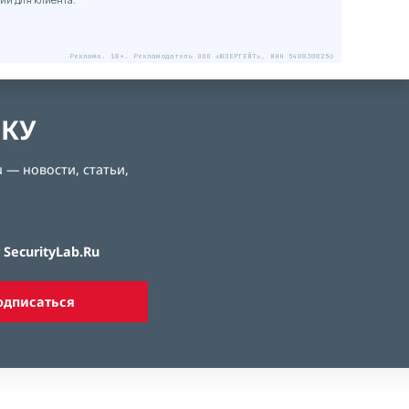
Реклама. 18+. Рекламодатель ООО «ЮЗЕРГЕЙТ», ИНН 5408308256
ЛКУ
 — новости, статьи,
SecurityLab.Ru
одписаться