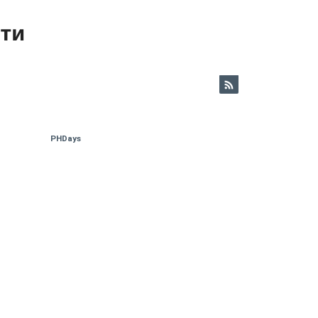
ети
PHDays