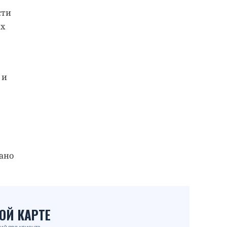
сти
их
 и
ано
ОЙ КАРТЕ
ий для клиента.