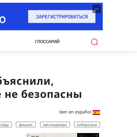
···
ГЛОССАРИЙ
бъяснили,
 не безопасны
leer en español
tsApp
фишинг
мессенджеры
кибератаки