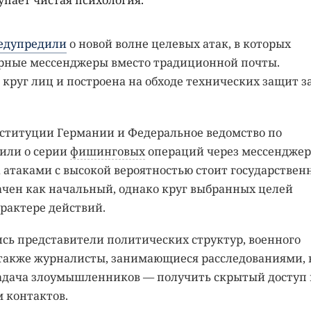
упает чистая психология.
едупредили
о новой волне целевых атак, в которых
ные мессенджеры вместо традиционной почты.
руг лиц и построена на обходе технических защит з
нституции Германии и Федеральное ведомство по
или о серии
фишинговых
операций через мессенджер
за атаками с высокой вероятностью стоит государстве
ачен как начальный, однако круг выбранных целей
рактере действий.
сь представители политических структур, военного
 также журналисты, занимающиеся расследованиями, 
Задача злоумышленников — получить скрытый доступ 
 контактов.