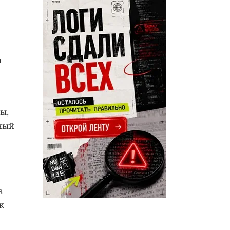
а
ы,
нный
в
к