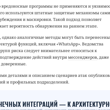
то вредоносные программы не применяются и уязвимо
этого используются штатные защитные механизмы сам
убеждения и маскировки. Такой подход позволяет
ает вероятность обнаружения на раннем этапе.
, однако аналогичные методы могут быть перенесены
тектурой функций, включая «WhatsApp». Ведомства
групп риска следует внимательнее относиться к
 подтверждение действий внутри
мессенджеров
, даже
 доверенные.
ими деталями и описанием сценариев атак опубликов
ий и профильных подразделений.
_
ОЧЕЧНЫХ ИНТЕГРАЦИЙ — К АРХИТЕКТУРН
няет принципы партнёрства в ИБ: не совместимость продуктов, а совместный сценар