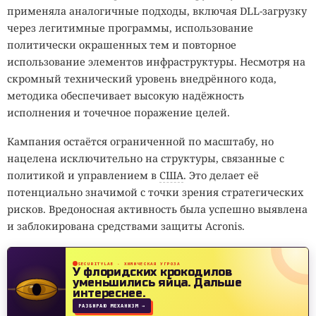
применяла аналогичные подходы, включая DLL-загрузку
через легитимные программы, использование
политически окрашенных тем и повторное
использование элементов инфраструктуры. Несмотря на
скромный технический уровень внедрённого кода,
методика обеспечивает высокую надёжность
исполнения и точечное поражение целей.
Кампания остаётся ограниченной по масштабу, но
нацелена исключительно на структуры, связанные с
политикой и управлением в
США
. Это делает её
потенциально значимой с точки зрения стратегических
рисков. Вредоносная активность была успешно выявлена
и заблокирована средствами защиты Acronis.
SECURITYLAB · ХИМИЧЕСКАЯ УГРОЗА
У флоридских крокодилов
уменьшились яйца.
Дальше
интереснее.
РАЗБИРАЮ МЕХАНИЗМ →