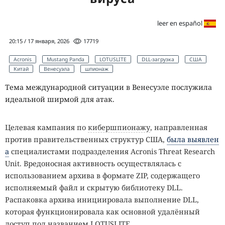
leer en español
20:15 / 17 января, 2026
17719
Acronis
Mustang Panda
LOTUSLITE
DLL-загрузка
США
Китай
Венесуэла
шпионаж
Тема международной ситуации в Венесуэле послужила
идеальной ширмой для атак.
Целевая кампания по
кибершпионажу
, направленная
против правительственных структур США,
была выявлен
а
специалистами подразделения Acronis Threat Research
Unit. Вредоносная активность осуществлялась с
использованием архива в формате ZIP, содержащего
исполняемый файл и скрытую библиотеку DLL.
Распаковка архива инициировала выполнение DLL,
которая функционировала как основной удалённый
доступ под названием LOTUSLITE.