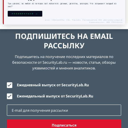
Три уровня, на любом из которых всё ломается: данные, детекты, реакция. Что закрывает каждый из
них?
РАЗОБРАТЬСЯ →
erid: 2SDnjecN7Gw. 18+. Реклама. Рекламодатель ООО «Интеллектуальная
безопасность», ИНН 7719435412
ПОДПИШИТЕСЬ НА EMAIL
РАССЫЛКУ
Подпишитесь на получение последних материалов по
безопасности от SecurityLab.ru — новости, статьи, обзоры
уязвимостей и мнения аналитиков.
Ежедневный выпуск от SecurityLab.Ru
Еженедельный выпуск от SecurityLab.Ru
Подписаться