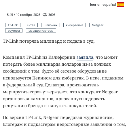
leer en español
15:45 / 19 ноября, 2025
3606
TP-Link
Китай
шпионаж
кибервойна
Netgear
роутеры
маршрутизаторы
TP-Link потеряла миллиард и подала в суд.
Компания TP-Link из Калифорнии
заявила
, что может
потерять более миллиарда долларов из-за ложных
сообщений о том, будто её сетевое оборудование
используется Пекином для кибератак. В иске, поданном
в федеральный суд Делавэра, производитель
маршрутизаторов утверждает, что конкурент Netgear
организовал кампанию, призванную подорвать
репутацию бренда и напугать покупателей.
По версии TP-Link, Netgear передавал журналистам,
блогерам и подкастерам недостоверные заявления о том,