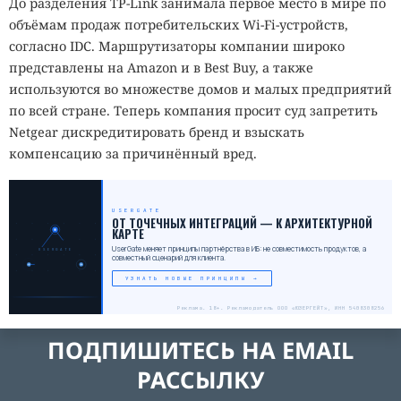
До разделения TP-Link занимала первое место в мире по
объёмам продаж потребительских Wi-Fi-устройств,
согласно IDC. Маршрутизаторы компании широко
представлены на Amazon и в Best Buy, а также
используются во множестве домов и малых предприятий
по всей стране. Теперь компания просит суд запретить
Netgear дискредитировать бренд и взыскать
компенсацию за причинённый вред.
USERGATE
_
ОТ ТОЧЕЧНЫХ ИНТЕГРАЦИЙ — К АРХИТЕКТУРНОЙ
КАРТЕ
UserGate меняет принципы партнёрства в ИБ: не совместимость продуктов, а
USERGATE
совместный сценарий для клиента.
УЗНАТЬ НОВЫЕ ПРИНЦИПЫ →
Реклама. 18+. Рекламодатель ООО «ЮЗЕРГЕЙТ», ИНН 5408308256
ПОДПИШИТЕСЬ НА EMAIL
РАССЫЛКУ