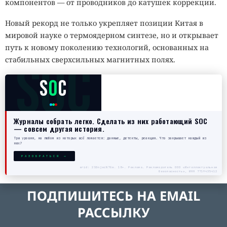
компонентов — от проводников до катушек коррекции.
Новый рекорд не только укрепляет позиции Китая в
мировой науке о термоядерном синтезе, но и открывает
путь к новому поколению технологий, основанных на
SOC
стабильных сверхсильных магнитных полях.
S
O
C
Журналы собрать легко. Сделать из них работающий SOC
— совсем другая история.
Три уровня, на любом из которых всё ломается: данные, детекты, реакция. Что закрывает каждый из
них?
РАЗОБРАТЬСЯ →
erid: 2SDnjecN7Gw. 18+. Реклама. Рекламодатель ООО «Интеллектуальная
безопасность», ИНН 7719435412
ПОДПИШИТЕСЬ НА EMAIL
РАССЫЛКУ