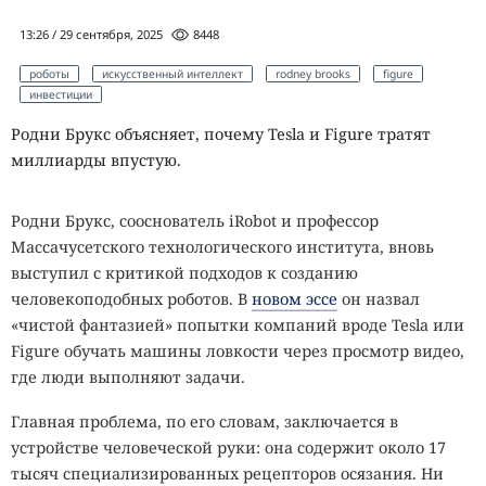
13:26 / 29 сентября, 2025
8448
роботы
искусственный интеллект
rodney brooks
figure
инвестиции
Родни Брукс объясняет, почему Tesla и Figure тратят
миллиарды впустую.
Родни Брукс, сооснователь iRobot и профессор
Массачусетского технологического института, вновь
выступил с критикой подходов к созданию
человекоподобных роботов. В
новом эссе
он назвал
«чистой фантазией» попытки компаний вроде Tesla или
Figure обучать машины ловкости через просмотр видео,
где люди выполняют задачи.
Главная проблема, по его словам, заключается в
устройстве человеческой руки: она содержит около 17
тысяч специализированных рецепторов осязания. Ни