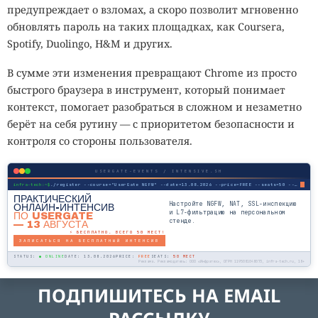
предупреждает о взломах, а скоро позволит мгновенно
обновлять пароль на таких площадках, как Coursera,
Spotify, Duolingo, H&M и других.
В сумме эти изменения превращают Chrome из просто
быстрого браузера в инструмент, который понимает
контекст, помогает разобраться в сложном и незаметно
берёт на себя рутину — с приоритетом безопасности и
контроля со стороны пользователя.
USERGATE-EVENTS / INTENSIVE.SH
infra-tech:~$
./register --course="UserGate NGFW" --date=13.08.2026 --price=FREE --seats=50 --mode=online
ПРАКТИЧЕСКИЙ
Настройте NGFW, NAT, SSL-инспекцию
ОНЛАЙН-ИНТЕНСИВ
и L7-фильтрацию на персональном
ПО USERGATE
стенде.
— 13 АВГУСТА
⚡ БЕСПЛАТНО. ВСЕГО 50 МЕСТ!
ЗАПИСАТЬСЯ НА БЕСПЛАТНЫЙ ИНТЕНСИВ
STATUS:
● ONLINE
DATE: 13.08.2026
PRICE:
FREE
SEATS:
50 МЕСТ
Реклама. Рекламодатель: ООО «Инфратех», ОГРН 1195081048073, infra-tech.ru, 18+
ПОДПИШИТЕСЬ НА EMAIL