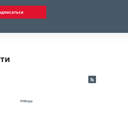
одписаться
ети
PHDays