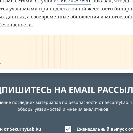
нными сетями. Случай с
CVE-2025-9961
показал, что даж
тся уязвимыми при недостаточной жёсткости бинарн
ых данных, а своевременные обновления и многослой
езопасности.
→
ПИШИТЕСЬ НА EMAIL РАССЫ
ние последних материалов по безопасности от SecurityLab.ru
обзоры уязвимостей и мнения аналитиков.
 от SecurityLab.Ru
Еженедельный выпуск от 