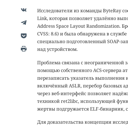
Исследователи из команды ByteRay со
Link, которая позволяет удалённо вы
Address Space Layout Randomization.
CVSS: 8.6) и была обнаружена в служб
специально подготовленный SOAP-за
над устройством.
Проблема связана с неограниченной з
помощью собственного ACS-сервера а
перезаписать указатель выполнения и
включённый ASLR, перебор базовых ад
через веб-интерфейс позволяет надёж
техникой ret2libc, использующей функц
жертвы подгружается ELF-бинарник, 
Для доказательства концепции исслед