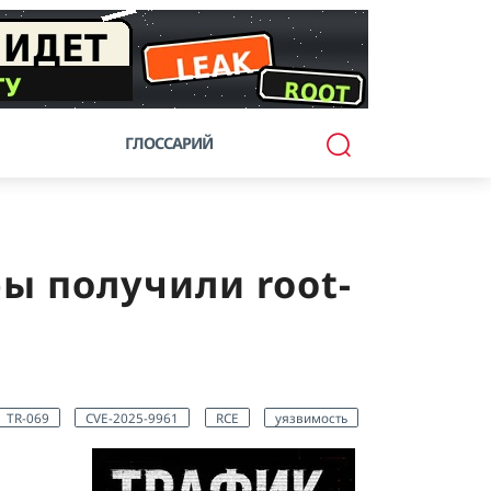
ГЛОССАРИЙ
ры получили root-
TR-069
CVE-2025-9961
RCE
уязвимость