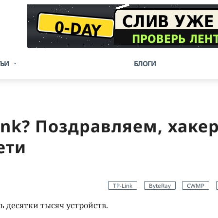
ТЬИ
БЛОГИ
Link? Поздравляем, хаке
ети
TP-Link
ByteRay
CWMP
 десятки тысяч устройств.