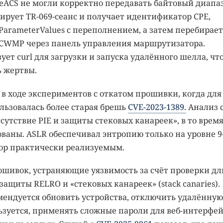
eACS не могли корректно передавать байтовый диапаз
ирует TR-069-сеанс и получает идентификатор CPE,
tParameterValues с переполнением, а затем перебирает
я CWMP через панель управления маршрутизатора.
ет curl для загрузки и запуска удалённого шелла, чт
ь жертвы.
 в ходе экспериментов с откатом прошивки, когда для
льзовалась более старая брешь
CVE-2023-1389.
Анализ 
утствие PIE и защиты стековых канареек», в то время
аны. ASLR обеспечивал энтропию только на уровне 9
ебор практически реализуемым.
ошивок, устраняющие уязвимость за счёт проверки д
щиты RELRO и «стековых канареек» (stack canaries).
ендуется обновить устройства, отключить удалённую
ьзуется, применять сложные пароли для веб-интерфей