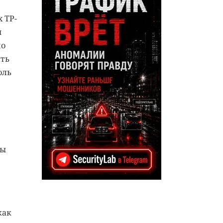
 TP-
м
по
ить
оль
бы
как