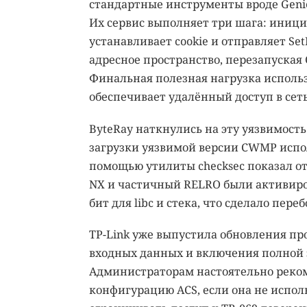
стандартные инструменты вроде Geni
Их сервис выполняет три шага: иници
устанавливает cookie и отправляет Se
адресное пространство, перезапуска
Финальная полезная нагрузка использу
обеспечивает удалённый доступ в сет
ByteRay наткнулись на эту уязвимость
загрузки уязвимой версии CWMP испо
помощью утилиты checksec показал отс
NX и частичный RELRO были активиров
бит для libc и стека, что сделало пер
TP-Link уже выпустила обновления пр
входных данных и включения полной за
Администраторам настоятельно реком
конфигурацию ACS, если она не испол