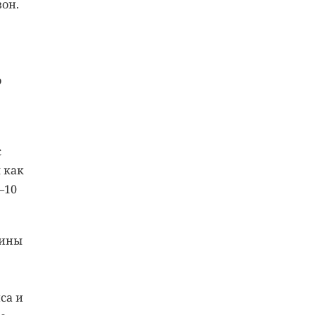
он.
о
с
 как
–10
лины
са и