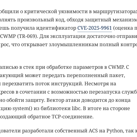
общили о критической уязвимости в маршрутизаторах
полнять произвольный код, обходя защитный механиз
 Брешь получила идентификатор
CVE-2025-9961
(оценка 
е CWMP (TR-069). Для эксплуатации достаточно отправ
прос, что открывает злоумышленникам полный контр
аписью в стек при обработке параметров в CWMP. С
такующий может передать переполненный пакет,
 перехватить поток инструкций. Несмотря на
ресов в сочетании с возможностью перезапуска служ
но обойти защиту. Вектор атаки доводится до конца
ию system() из библиотеки libc. В итоге на стороне
создающий обратное TCP-соединение.
ователи разработали собственный ACS на Python, так 