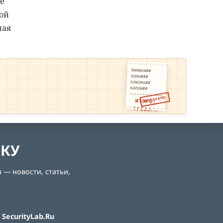
е
ой
ная
ПИЯВКИ₽₽
ОЗОН₽₽₽
КЛИЗМА₽₽
КАПЛИ₽₽
ОПЛАЧЕНО
ИТОГО:
ТРЕВОГА
ЛКУ
 — новости, статьи,
SecurityLab.Ru