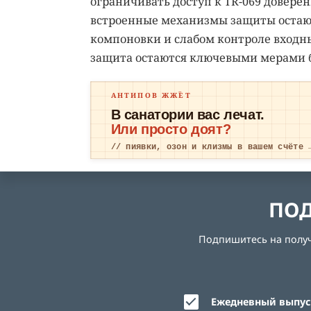
ограничивать доступ к TR-069 довере
встроенные механизмы защиты остаю
компоновки и слабом контроле входн
защита остаются ключевыми мерами б
АНТИПОВ ЖЖЁТ
В санатории вас лечат.
Или просто доят?
// пиявки, озон и клизмы в вашем счёте 
ПОД
Подпишитесь на получе
Ежедневный выпуск