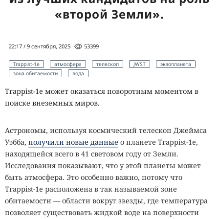
«второй Земли».
22:17 / 9 сентября, 2025
53399
Trappist-1e
атмосфера
телескоп
JWST
экзопланета
зона обитаемости
вода
Trappist-1e может оказаться поворотным моментом в
поиске внеземных миров.
Астрономы, используя космический телескоп Джеймса
Уэбба,
получили новые данные
о планете Trappist-1e,
находящейся всего в 41 световом году от Земли.
Исследования показывают, что у этой планеты может
быть атмосфера. Это особенно важно, потому что
Trappist-1e расположена в так называемой зоне
обитаемости — области вокруг звезды, где температура
позволяет существовать жидкой воде на поверхности