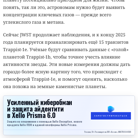
понять, так ли это, астрономам нужно будет выявить
концентрации ключевых газов — прежде всего
углекислого газа и метана.
Сейчас JWST продолжает наблюдения, и к концу 2025
года планируется проанализировать ещё 15 транзитов
Trappist-1e. Учёные будут сравнивать данные с «голой»
планетой Trappist-1b, чтобы точнее учесть влияние
активности звезды. Эти новые измерения должны дать
гораздо более ясную картину того, что происходит с
атмосферой Trappist-1e, и помогут оценить, насколько
она похожа на земные каменистые планеты.
Усиленный киберобман
и защита айдентити
в Xello Prisma 6.0
ЗАРЕГИСТРИРОВАТЬСЯ
Защита на опережение с помощью Xello Deception, нового
продукта Xello ITDR и единой платформы Xello Prisma.
Реклама, 18+. Рекламодатель ООО «Кселло», ИНН 7708344509