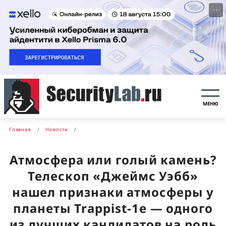
···
МЕНЮ
Главная
Новости
Атмосфера или голый камень?
Телескоп «Джеймс Уэбб»
нашел признаки атмосферы у
планеты Trappist-1e — одного
из лучших кандидатов на роль