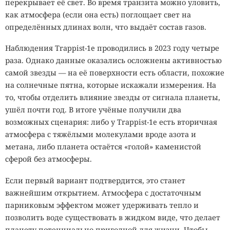
перекрывает её свет. Во время транзита можно уловить,
как атмосфера (если она есть) поглощает свет на
определённых длинах волн, что выдаёт состав газов.
Наблюдения Trappist-1e проводились в 2023 году четыре
раза. Однако данные оказались осложнены активностью
самой звезды — на её поверхности есть области, похожие
на солнечные пятна, которые искажали измерения. На
то, чтобы отделить влияние звезды от сигнала планеты,
ушёл почти год. В итоге учёные получили два
возможных сценария: либо у Trappist-1e есть вторичная
атмосфера с тяжёлыми молекулами вроде азота и
метана, либо планета остаётся «голой» каменистой
сферой без атмосферы.
Если первый вариант подтвердится, это станет
важнейшим открытием. Атмосфера с достаточным
парниковым эффектом может удерживать тепло и
позволить воде существовать в жидком виде, что делает
планету потенциально пригодной для жизни. Чтобы