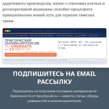
аддитивного производства
, науки о стволовых клетках и
регенеративной медицины способно предложить
принципиально новый путь для терапии тяжёлых
травм.
USERGATE-EVENTS / INTENSIVE.SH
infra-tech:~$
./register --course="UserGate NGFW" --date=13.08.2026 --price=FREE --seats=50 --mode=online
ПРАКТИЧЕСКИЙ
Настройте NGFW, NAT, SSL-инспекцию
ОНЛАЙН-ИНТЕНСИВ
и L7-фильтрацию на персональном
ПО USERGATE
стенде.
— 13 АВГУСТА
⚡ БЕСПЛАТНО. ВСЕГО 50 МЕСТ!
ЗАПИСАТЬСЯ НА БЕСПЛАТНЫЙ ИНТЕНСИВ
STATUS:
● ONLINE
DATE: 13.08.2026
PRICE:
FREE
SEATS:
50 МЕСТ
Реклама. Рекламодатель: ООО «Инфратех», ОГРН 1195081048073, infra-tech.ru, 18+
ПОДПИШИТЕСЬ НА EMAIL
РАССЫЛКУ
Подпишитесь на получение последних материалов по
безопасности от SecurityLab.ru — новости, статьи, обзоры
уязвимостей и мнения аналитиков.