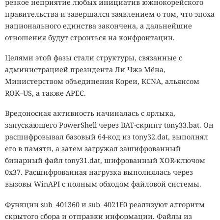
резкое неприятие любых инициатив южнокорейского
правительства и завершался заявлением о том, что эпоха
национального единства закончена, а дальнейшие
отношения будут строиться на конфронтации.
Целями этой фазы стали структуры, связанные с
администрацией президента Ли Чжэ Мёна,
Министерством объединения Кореи, KCNA, альянсом
ROK–US, а также APEC.
Вредоносная активность начиналась с ярлыка,
запускающего PowerShell через BAT-скрипт tony33.bat. Он
расшифровывал базовый 64-код из tony32.dat, выполнял
его в памяти, а затем загружал зашифрованный
бинарный файл tony31.dat, шифрованный XOR-ключом
0x37. Расшифрованная нагрузка выполнялась через
вызовы WinAPI с полным обходом файловой системы.
Функции sub_401360 и sub_4021F0 реализуют алгоритм
скрытого сбора и отправки информации. Файлы из