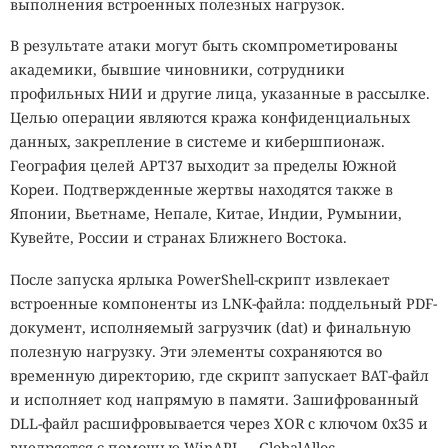
выполнения встроенных полезных нагрузок.
В результате атаки могут быть скомпрометированы
академики, бывшие чиновники, сотрудники
профильных НИИ и другие лица, указанные в рассылке.
Целью операции являются кража конфиденциальных
данных, закрепление в системе и кибершпионаж.
География целей APT37 выходит за пределы Южной
Кореи. Подтвержденные жертвы находятся также в
Японии, Вьетнаме, Непале, Китае, Индии, Румынии,
Кувейте, России и странах Ближнего Востока.
После запуска ярлыка PowerShell-скрипт извлекает
встроенные компоненты из LNK-файла: поддельный PDF-
документ, исполняемый загрузчик (dat) и финальную
полезную нагрузку. Эти элементы сохраняются во
временную директорию, где скрипт запускает BAT-файл
и исполняет код напрямую в памяти. Зашифрованный
DLL-файл расшифровывается через XOR с ключом 0x35 и
внедряется с помощью WinAPI — GlobalAlloc,