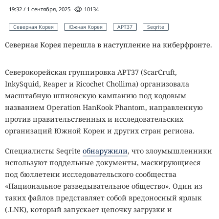
19:32 / 1 сентября, 2025
10134
Северная Корея
Южная Корея
APT37
Seqrite
Северная Корея перешла в наступление на киберфронте.
Северокорейская группировка APT37 (ScarCruft,
InkySquid, Reaper и Ricochet Chollima) организовала
масштабную шпионскую кампанию под кодовым
названием Operation HanKook Phantom, направленную
против правительственных и исследовательских
организаций Южной Кореи и других стран региона.
Специалисты Seqrite
обнаружили
, что злоумышленники
используют поддельные документы, маскирующиеся
под бюллетени исследовательского сообщества
«Национальное разведывательное общество». Один из
таких файлов представляет собой вредоносный ярлык
(.LNK), который запускает цепочку загрузки и