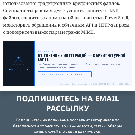
использования традиционных вредоносных файлов.
Специалисты рекомендуют усилить защиту от LNK-
файлов, следить за аномальной активностью PowerShell,
мониторить обращения к облачным API и HTTP-запросы
с подозрительными параметрами MIME.
USERGATE
_
ОТ ТОЧЕЧНЫХ ИНТЕГРАЦИЙ — К АРХИТЕКТУРНОЙ
КАРТЕ
UserGate меняет принципы партнёрства в ИБ: не совместимость продуктов, а
USERGATE
совместный сценарий для клиента.
УЗНАТЬ НОВЫЕ ПРИНЦИПЫ →
Реклама. 18+. Рекламодатель ООО «ЮЗЕРГЕЙТ», ИНН 5408308256
ПОДПИШИТЕСЬ НА EMAIL
РАССЫЛКУ
Подпишитесь на получение последних материалов по
безопасности от SecurityLab.ru — новости, статьи, обзоры
уязвимостей и мнения аналитиков.