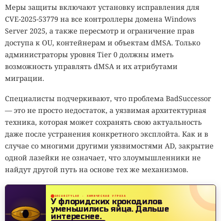
Меры защиты включают установку исправления для
CVE-2025-53779 на все контроллеры домена Windows
Server 2025, а также пересмотр и ограничение прав
доступа к OU, контейнерам и объектам dMSA. Только
администраторы уровня Tier 0 должны иметь
возможность управлять dMSA и их атрибутами
миграции.
Специалисты подчеркивают, что проблема BadSuccessor
— это не просто недостаток, а уязвимая архитектурная
техника, которая может сохранять свою актуальность
даже после устранения конкретного эксплойта. Как и в
случае со многими другими уязвимостями AD, закрытие
одной лазейки не означает, что злоумышленники не
найдут другой путь на основе тех же механизмов.
SECURITYLAB · ХИМИЧЕСКАЯ УГРОЗА
У флоридских крокодилов
уменьшились яйца.
Дальше
интереснее.