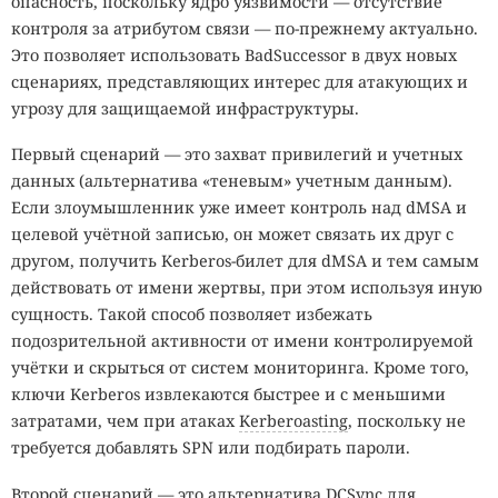
опасность, поскольку ядро уязвимости — отсутствие
контроля за атрибутом связи — по-прежнему актуально.
Это позволяет использовать BadSuccessor в двух новых
сценариях, представляющих интерес для атакующих и
угрозу для защищаемой инфраструктуры.
Первый сценарий — это захват привилегий и учетных
данных (альтернатива «теневым» учетным данным).
Если злоумышленник уже имеет контроль над dMSA и
целевой учётной записью, он может связать их друг с
другом, получить Kerberos-билет для dMSA и тем самым
действовать от имени жертвы, при этом используя иную
сущность. Такой способ позволяет избежать
подозрительной активности от имени контролируемой
учётки и скрыться от систем мониторинга. Кроме того,
ключи Kerberos извлекаются быстрее и с меньшими
затратами, чем при атаках
Kerberoasting
, поскольку не
требуется добавлять SPN или подбирать пароли.
Второй сценарий — это альтернатива DCSync для